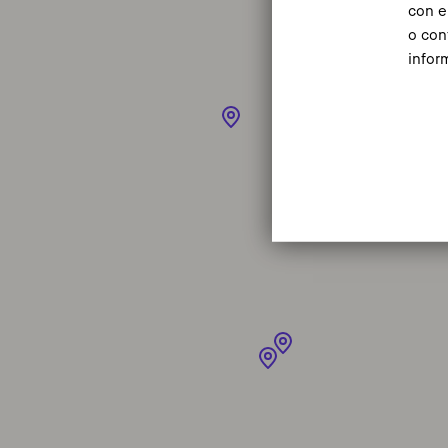
con e
o con
infor