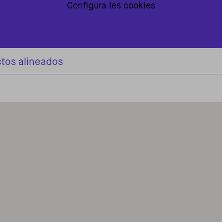
Configura les cookies
tos alineados