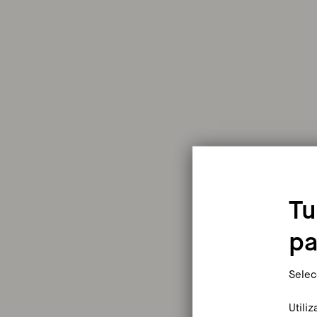
Tu
pa
Selec
Utili