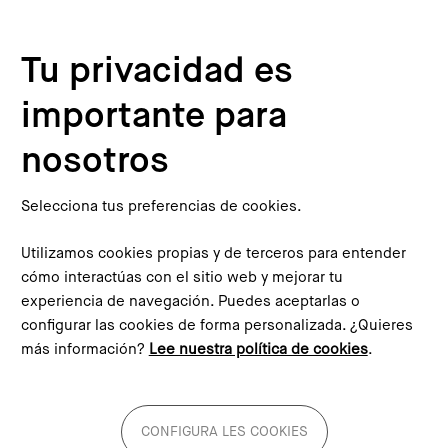
Pasar al contenido principal
Configura les cookies
Tu privacidad es
Inicio
Blog
importante para
nosotros
Blog
Selecciona tus preferencias de cookies.
Descubre las últimas novedades, reflexiones y
Utilizamos cookies propias y de terceros para entender
experiencias en nuestro blog. Conectamos ideas,
cómo interactúas con el sitio web y mejorar tu
proyectos y personas para construir una Barcelona
experiencia de navegación. Puedes aceptarlas o
metropolitana más sostenible e innovadora.
configurar las cookies de forma personalizada. ¿Quieres
más información?
Lee nuestra política de cookies
.
CONFIGURA LES COOKIES