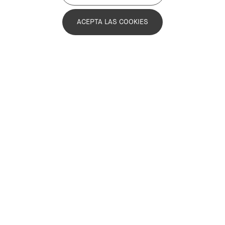
ACEPTA LAS COOKIES
21 julio de 2026
Turismo cultural: ¿una convivencia
imposible?
David Rodríguez Borràs - Secretario técnico del
PEMB