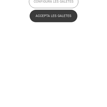
CONFIGURA LES GALETES
ACCEPTA LES GALETES
Acadèmia
Sector públic
+2
Supramunicipal
Actiu
Objectius del projecte
Plataforma digital de creació de comunitats
energètiques inclusives adreçada a la ciutadania
, les
entitats i empreses de mercat i l’Administració pública
d’arreu del territori de Catalunya.