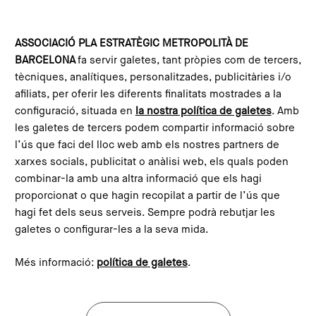
Vés al contingut
Configura les galetes
ASSOCIACIÓ PLA ESTRATÈGIC METROPOLITÀ DE
BARCELONA
fa servir galetes, tant pròpies com de tercers,
Inici
Compromís Metropolità 2030
Projectes alineats
ComunitatEnergètica.Cat
tècniques, analítiques, personalitzades, publicitàries i/o
This content is not translated to anglès. You can click the
afiliats, per oferir les diferents finalitats mostrades a la
corresponding link to see an automatic translation:
configuració, situada en
la nostra política de galetes
. Amb
English
les galetes de tercers podem compartir informació sobre
l’ús que faci del lloc web amb els nostres partners de
xarxes socials, publicitat o anàlisi web, els quals poden
combinar-la amb una altra informació que els hagi
ComunitatEnergètica.Cat
proporcionat o que hagin recopilat a partir de l’ús que
hagi fet dels seus serveis. Sempre podrà rebutjar les
galetes o configurar-les a la seva mida.
Més informació:
política de galetes
.