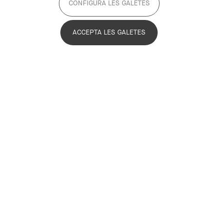
CONFIGURA LES GALETES
ACCEPTA LES GALETES
Acadèmia
Sector públic
+2
Municipi
Actiu
Objectius del projecte
Mataró ciutat cuidadora vol ser un hub del coneixement
per a l’autonomia i la qualitat de vida.
Per aconseguir-ho, desenvolupa solucions innovadores