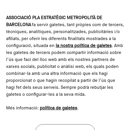
Vés al contingut
Configura les galetes
ASSOCIACIÓ PLA ESTRATÈGIC METROPOLITÀ DE
BARCELONA
fa servir galetes, tant pròpies com de tercers,
Inici
Compromís Metropolità 2030
Projectes alineats
Mataró Ciutat Cuidadora
tècniques, analítiques, personalitzades, publicitàries i/o
This content is not translated to anglès. You can click the
afiliats, per oferir les diferents finalitats mostrades a la
corresponding link to see an automatic translation:
configuració, situada en
la nostra política de galetes
. Amb
English
les galetes de tercers podem compartir informació sobre
l’ús que faci del lloc web amb els nostres partners de
xarxes socials, publicitat o anàlisi web, els quals poden
combinar-la amb una altra informació que els hagi
Mataró Ciutat Cuidadora
proporcionat o que hagin recopilat a partir de l’ús que
hagi fet dels seus serveis. Sempre podrà rebutjar les
galetes o configurar-les a la seva mida.
Més informació:
política de galetes
.