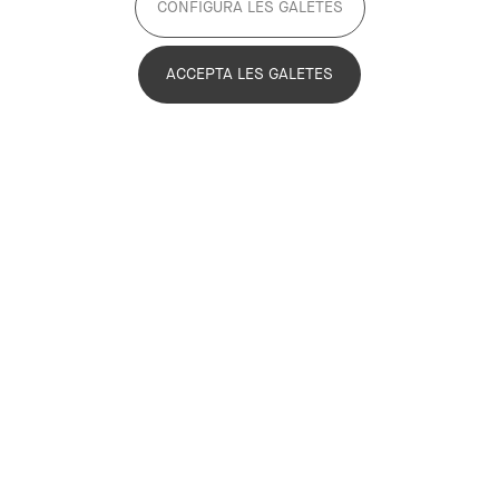
CONFIGURA LES GALETES
ACCEPTA LES GALETES
Sector públic
Supramunicipal
Actiu
Objectius del projecte
L’Observatori Metropolità de Gènere (OMG) pretén ser
una eina útil per donar visibilitat a les desigualtats de
gènere existents amb dades fiables, col·laborar en la