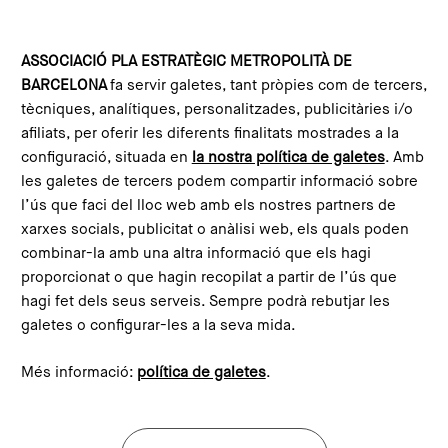
Vés al contingut
Configura les galetes
ASSOCIACIÓ PLA ESTRATÈGIC METROPOLITÀ DE
BARCELONA
fa servir galetes, tant pròpies com de tercers,
Inici
Compromís Metropolità 2030
Projectes alineats
L’Observatori Metropolità de Gènere
tècniques, analítiques, personalitzades, publicitàries i/o
afiliats, per oferir les diferents finalitats mostrades a la
This content is not translated to anglès. You can click the
configuració, situada en
la nostra política de galetes
. Amb
corresponding link to see an automatic translation:
les galetes de tercers podem compartir informació sobre
English
l’ús que faci del lloc web amb els nostres partners de
xarxes socials, publicitat o anàlisi web, els quals poden
combinar-la amb una altra informació que els hagi
L’Observatori Metropolità de
proporcionat o que hagin recopilat a partir de l’ús que
hagi fet dels seus serveis. Sempre podrà rebutjar les
Gènere
galetes o configurar-les a la seva mida.
Més informació:
política de galetes
.