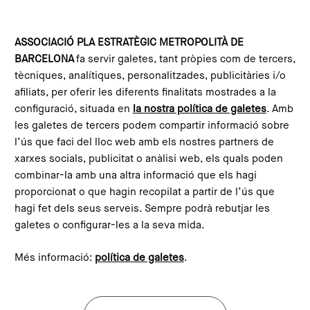
Vés al contingut
Configura les galetes
ASSOCIACIÓ PLA ESTRATÈGIC METROPOLITÀ DE
BARCELONA
fa servir galetes, tant pròpies com de tercers,
Inici
Compromís Metropolità 2030
Projectes alineats
Innobus Metropolità
tècniques, analítiques, personalitzades, publicitàries i/o
This content is not translated to anglès. You can click the
afiliats, per oferir les diferents finalitats mostrades a la
corresponding link to see an automatic translation:
configuració, situada en
la nostra política de galetes
. Amb
English
les galetes de tercers podem compartir informació sobre
l’ús que faci del lloc web amb els nostres partners de
xarxes socials, publicitat o anàlisi web, els quals poden
combinar-la amb una altra informació que els hagi
Innobus Metropolità
proporcionat o que hagin recopilat a partir de l’ús que
hagi fet dels seus serveis. Sempre podrà rebutjar les
galetes o configurar-les a la seva mida.
Més informació:
política de galetes
.