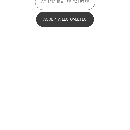
CONFIGURA LES GALETES
ACCEPTA LES GALETES
Acadèmia
Sector públic
+1
Supramunicipal
Inactiu
Objectius del projecte
L’Innobus Metropolità és una iniciativa que vol
apropar
el talent dels emprenedors a l’ecosistema empresarial
del territori metropolità.