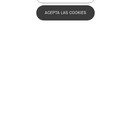
ACEPTA LAS COOKIES
Academia
Sector público
+1
Supramunicipal
Activo
Objetivos del proyecto