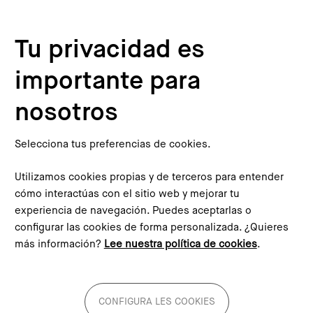
Pasar al contenido principal
Configura les cookies
Tu privacidad es
importante para
Inicio
Compromiso Metropolitano 2030
Proyectos alineados
Centre de Formació Professional de l'Automoció
nosotros
This content is not translated to inglés. You can click the
corresponding link to see an automatic translation:
English
Selecciona tus preferencias de cookies.
Utilizamos cookies propias y de terceros para entender
cómo interactúas con el sitio web y mejorar tu
experiencia de navegación. Puedes aceptarlas o
configurar las cookies de forma personalizada. ¿Quieres
Centre de Formació
más información?
Lee nuestra política de cookies
.
Professional de l'Automoció
CONFIGURA LES COOKIES