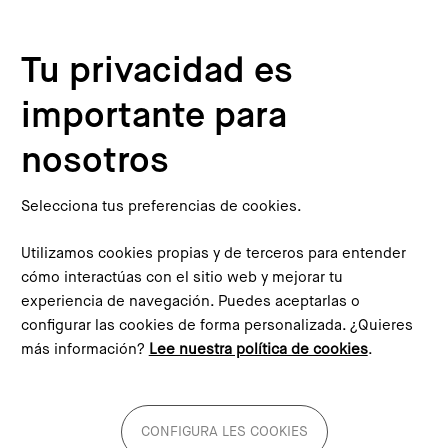
Pasar al contenido principal
Configura les cookies
Tu privacidad es
importante para
Inicio
Compromiso Metropolitano 2030
Proyectos alineados
Xcelence – Escoles que inspiren, als centres de secundària de Vilafranca del Penedès
nosotros
This content is not translated to inglés. You can click the
corresponding link to see an automatic translation:
English
Selecciona tus preferencias de cookies.
Utilizamos cookies propias y de terceros para entender
cómo interactúas con el sitio web y mejorar tu
experiencia de navegación. Puedes aceptarlas o
configurar las cookies de forma personalizada. ¿Quieres
Xcelence – Escoles que
más información?
Lee nuestra política de cookies
.
inspiren, als centres de
secundària de Vilafranca del
Penedès
CONFIGURA LES COOKIES