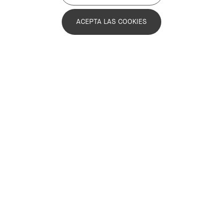
ACEPTA LAS COOKIES
Sector público
Sector privado
+1
Municipio
Activo