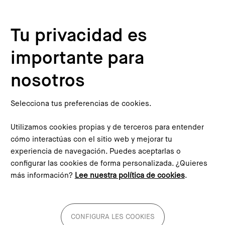
Pasar al contenido principal
Configura les cookies
Tu privacidad es
Inicio
Proyectos del PEMB
Oficina del Ayuntamiento de Barcelona del Plan Director Urbanístico Metropolitano
importante para
nosotros
Oficina del Ayuntamiento de
Barcelona del Plan Director
Selecciona tus preferencias de cookies.
Urbanístico Metropolitano
Utilizamos cookies propias y de terceros para entender
cómo interactúas con el sitio web y mejorar tu
experiencia de navegación. Puedes aceptarlas o
configurar las cookies de forma personalizada. ¿Quieres
más información?
Lee nuestra política de cookies
.
CONFIGURA LES COOKIES