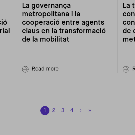
La governança
La 
metropolitana i la
con
ció
cooperació entre agents
con
rial
claus en la transformació
de 
de la mobilitat
met
Read more
1
2
3
4
›
»
Next page
Last page