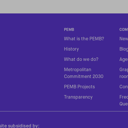
PEMB
COM
What is the PEMB?
Ne
History
Blo
What do we do?
Age
Metropolitan
Gra
Commitment 2030
roo
PEMB Projects
Con
Transparency
Fre
Que
ite subsidised by: