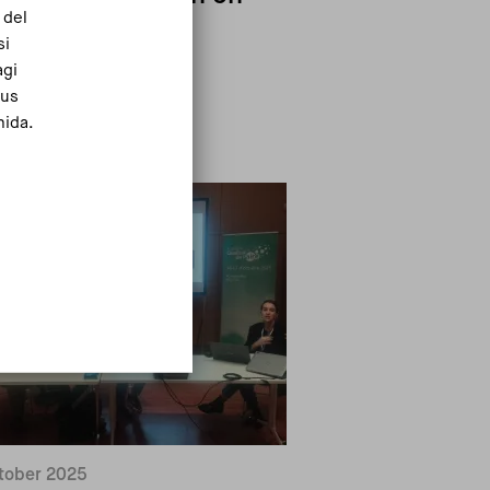
 del
icle privat
si
agi
eus
Read more
mida.
tober 2025