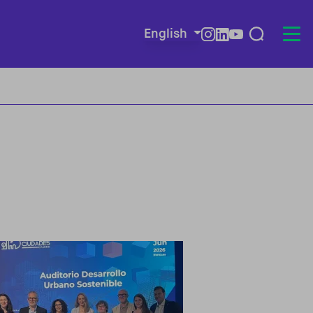
English
Redes so