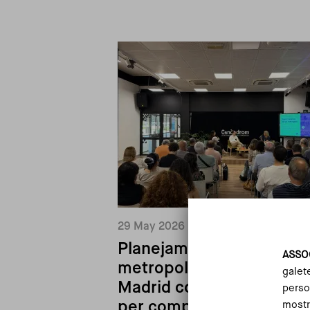
29 May 2026
Planejament i governanç
ASSO
metropolitana: Barcelona
galet
Madrid comparen model
person
per compartir
mostr