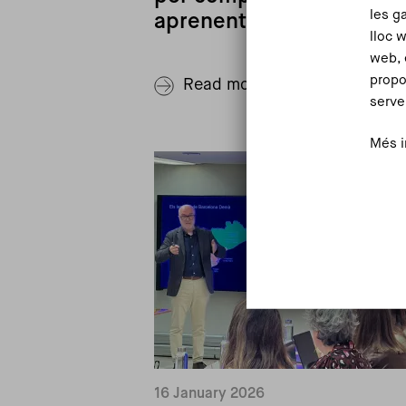
les g
aprenentatges
lloc 
web, 
propo
Read more
serve
Més i
16 January 2026