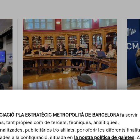
28 May 2026
5 Fe
a
Del seguiment a la
Més
CIACIÓ PLA ESTRATÈGIC METROPOLITÀ DE BARCELONA
fa servir
 i
transformació: el PEMB
des
es, tant pròpies com de tercers, tècniques, analítiques,
s
presenta el seu model
rur
alitzades, publicitàries i/o afiliats, per oferir les diferents finalit
d’avaluació de les missions
bai
ades a la configuració, situada en
la nostra política de galetes
. 