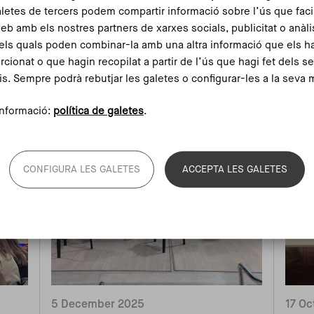
aletes de tercers podem compartir informació sobre l’ús que faci
a la trobada d’Ebrópolis
veh
web amb els nostres partners de xarxes socials, publicitat o anàli
els quals poden combinar-la amb una altra informació que els h
rcionat o que hagin recopilat a partir de l’ús que hagi fet dels s
Read more
is. Sempre podrà rebutjar les galetes o configurar-les a la seva 
nformació:
política de galetes
.
CONFIGURA LES GALETES
ACCEPTA LES GALETES
5 December 2025
17 Oc