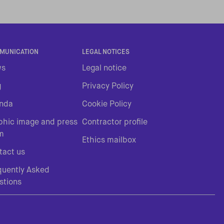
MUNICATION
LEGAL NOTICES
ws
Legal notice
g
Privacy Policy
nda
Cookie Policy
phic image and press
Contractor profile
m
Ethics mailbox
tact us
quently Asked
stions