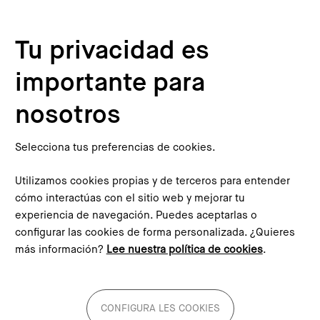
Pasar al contenido principal
Configura les cookies
Tu privacidad es
importante para
nosotros
Selecciona tus preferencias de cookies.
Diálogos Barcelona/Madrid 2050
Utilizamos cookies propias y de terceros para entender
cómo interactúas con el sitio web y mejorar tu
Un ciclo de seis jornadas que quiere abrir un espacio de
experiencia de navegación. Puedes aceptarlas o
reflexión sobre el futuro de Barcelona y Madrid desde una
configurar las cookies de forma personalizada. ¿Quieres
perspectiva metropolitana con el horizonte puesto en el
más información?
Lee nuestra política de cookies
.
2050.
Conoce el ciclo!
CONFIGURA LES COOKIES