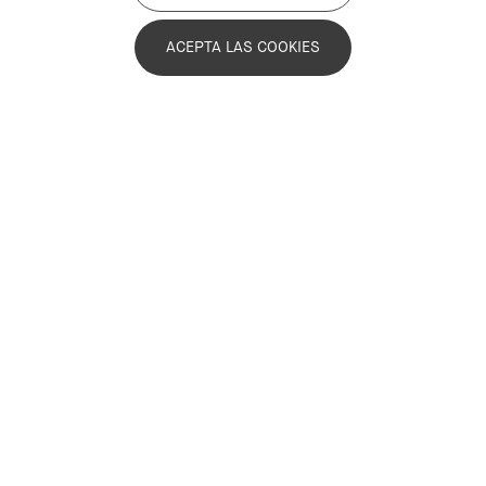
ACEPTA LAS COOKIES
Últimas noticias
Infórmate sobre la actualidad de la Asociación y las
novedades que hacen avanzar el Compromiso
Metropolitano 2030.