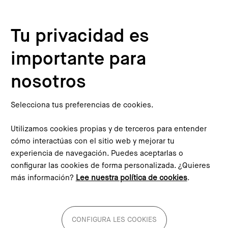
Pasar al contenido principal
Configura les cookies
Tu privacidad es
importante para
nosotros
Selecciona tus preferencias de cookies.
Diálogos Barcelona/Madrid 2050
Utilizamos cookies propias y de terceros para entender
cómo interactúas con el sitio web y mejorar tu
Un ciclo de seis jornadas que quiere abrir un espacio de
experiencia de navegación. Puedes aceptarlas o
reflexión sobre el futuro de Barcelona y Madrid desde una
configurar las cookies de forma personalizada. ¿Quieres
perspectiva metropolitana con el horizonte puesto en el
más información?
Lee nuestra política de cookies
.
2050.
Conoce el ciclo!
CONFIGURA LES COOKIES