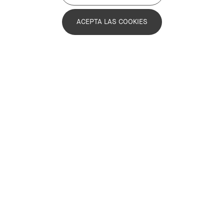
ACEPTA LAS COOKIES
Últimas noticias
Infórmate sobre la actualidad de la Asociación y las
novedades que hacen avanzar el Compromiso
Metropolitano 2030.