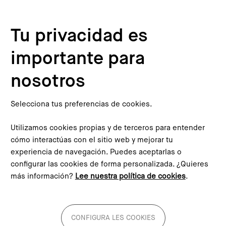
Pasar al contenido principal
Configura les cookies
Tu privacidad es
importante para
nosotros
Selecciona tus preferencias de cookies.
Diálogos Barcelona/Madrid 2050
Utilizamos cookies propias y de terceros para entender
cómo interactúas con el sitio web y mejorar tu
Un ciclo de seis jornadas que quiere abrir un espacio de
experiencia de navegación. Puedes aceptarlas o
reflexión sobre el futuro de Barcelona y Madrid desde una
configurar las cookies de forma personalizada. ¿Quieres
perspectiva metropolitana con el horizonte puesto en el
más información?
Lee nuestra política de cookies
.
2050.
Conoce el ciclo!
CONFIGURA LES COOKIES