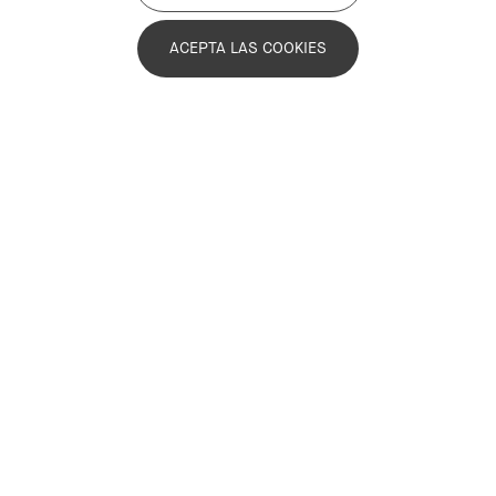
ACEPTA LAS COOKIES
Últimas noticias
Infórmate sobre la actualidad de la Asociación y las
novedades que hacen avanzar el Compromiso
Metropolitano 2030.