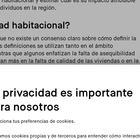
 habitacional y estimar cuál es su impacto atribuible
ndividuos en la región.
ad habitacional?
ue no existe un consenso claro sobre cómo definir la
 definiciones se utilizan tanto en el ámbito
ras que algunos enfatizan la falta de asequibilidad
an más en la falta de calidad de las viviendas o en la
 de alquiler. Para intentar romper esta confusión, el
trevistas, cómo se entiende, percibe y experimenta la
ro contexto.
 privacidad es importante
a sido que, más allá de entender la precariedad
ra nosotros
ebemos comprenderlo como
una realidad multifacética
sobre el propio hogar, núcleo de una incertidumbre
ciona tus preferencias de cookies.
de la vida cotidiana
. Esta incertidumbre y falta de
nes clave: inasequibilidad, inseguridad,
zamos cookies propias y de terceros para entender cómo interac
ada, calidad de la vivienda y falta/vulneración de los