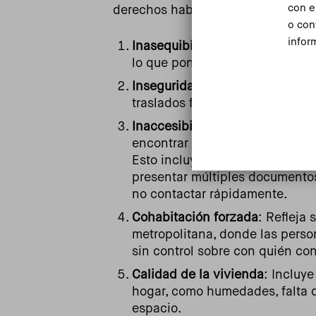
con e
derechos habitacionales. Presenta
o con
infor
Inasequibilidad
: Se refiere a l
lo que pone en riesgo su segu
Inseguridad
: Hace referencia a
traslados forzados y desahucios
Inaccesibilidad
: Además de los 
encontrar alternativas habitac
Esto incluye criterios laborales
presentar múltiples documentos,
no contactar rápidamente.
Cohabitación forzada
: Refleja
metropolitana, donde las pers
sin control sobre con quién co
Calidad de la vivienda
: Incluy
hogar, como humedades, falta de
espacio.