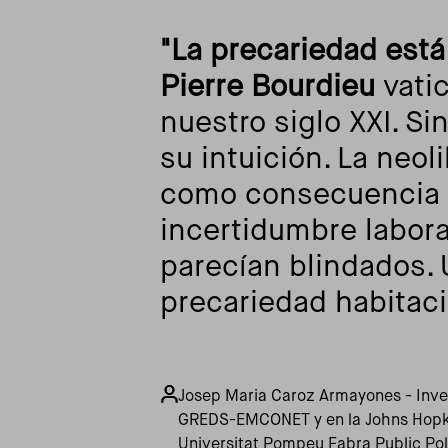
"La precariedad está
Pierre Bourdieu
vatic
nuestro siglo XXI. Si
su intuición. La neol
como consecuencia q
incertidumbre labora
parecían blindados. 
precariedad habitac
Josep Maria Caroz Armayones - Inves
GREDS-EMCONET y en la Johns Hopki
Universitat Pompeu Fabra Public Pol