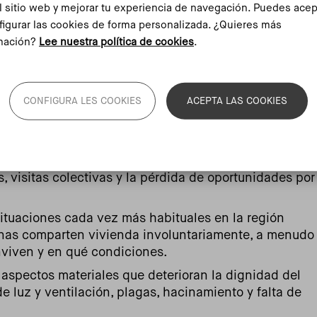
l sitio web y mejorar tu experiencia de navegación. Puedes acep
mos un resumen de las principales características:
figurar las cookies de forma personalizada. ¿Quieres más
mación?
Lee nuestra política de cookies
.
a incapacidad de los hogares para sufragar su vivienda,
ridad económica.
 la inestabilidad de los hogares provocada por
CONFIGURA LES COOKIES
ACEPTA LAS COOKIES
, tanto visibles como invisibles.
altos precios de la vivienda, refleja la dificultad de
ionales debido a la fuerte competencia del mercado.
, sociales y raciales inalcanzables, la necesidad de
 visitas colectivas y la pérdida de oportunidades por
 situaciones cada vez más habituales en la región
onas comparten vivienda involuntariamente, a menudo
nviven y en qué condiciones.
e aspectos materiales que deterioran la dignidad del
 luz y ventilación, plagas, hacinamiento y falta de