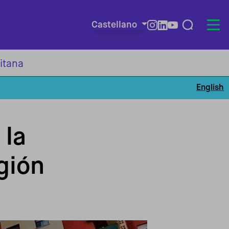
Castellano
Redes so
itana
English
 la
gión