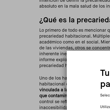
intención de definir la precariedad
absoluto en la mala salud de los i
¿Qué es la precaried
Lo primero de todo es mencionar q
precariedad habitacional. Múltiples
académico como en el social. Mient
de las viviendas, otros se concentr
inherente inestabilidad del mercado
informe explora, a través de 24 en
precariedad habitacional en nuest
Tu
Uno de los hallazgos principales h
pa
habitacional como algo único, d
vinculada a la pérdida de control 
Selec
que contamina todos los aspectos 
control se refleja en seis dimensio
Utili
inaccesibilidad, cohabitación forz