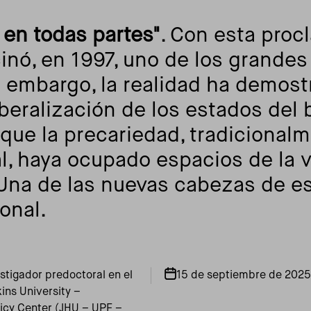
 en todas partes"
. Con esta proc
inó, en 1997, uno de los grandes
n embargo, la realidad ha demost
iberalización de los estados del
ue la precariedad, tradicionalme
l, haya ocupado espacios de la 
Una de las nuevas cabezas de est
ional.
tigador predoctoral en el
15 de septiembre de 2025
ns University –
icy Center (JHU – UPF –