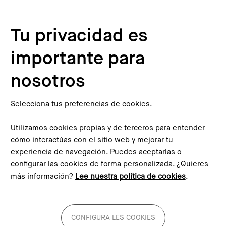
Pasar al contenido principal
Configura les cookies
Tu privacidad es
importante para
Inicio
Blog
El alto coste de aparcar en la calle
This content is not translated to inglés. You can click the
nosotros
corresponding link to see an automatic translation:
English
Selecciona tus preferencias de cookies.
Utilizamos cookies propias y de terceros para entender
cómo interactúas con el sitio web y mejorar tu
experiencia de navegación. Puedes aceptarlas o
El alto coste de aparcar en la
configurar las cookies de forma personalizada. ¿Quieres
más información?
Lee nuestra política de cookies
.
calle
Imagen
CONFIGURA LES COOKIES