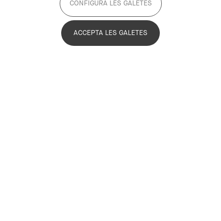
CONFIGURA LES GALETES
population
ACCEPTA LES GALETES
What do we want to achieve in 2030?
By 2030, the low-income population
will not exceed 25% in all the
vulnerable neighbourhoods of the
Barcelona metropolitan region
The neighbourhoods with the greatest urban
shortcomings and those that are the least attractive to
live in end up welcoming the population with the lowest
incomes, which creates residential segregation. These
are neighbourhoods with a high population density,
low-quality housing and public spaces, shortcomings in