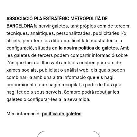
Skip to main content
Configura les galetes
ASSOCIACIÓ PLA ESTRATÈGIC METROPOLITÀ DE
BARCELONA
fa servir galetes, tant pròpies com de tercers,
Home
Metropolitan Commitment 2030
Missions
Territorial cohesion
tècniques, analítiques, personalitzades, publicitàries i/o
afiliats, per oferir les diferents finalitats mostrades a la
configuració, situada en
la nostra política de galetes
. Amb
les galetes de tercers podem compartir informació sobre
l’ús que faci del lloc web amb els nostres partners de
xarxes socials, publicitat o anàlisi web, els quals poden
combinar-la amb una altra informació que els hagi
Reduce urban vulnerability
proporcionat o que hagin recopilat a partir de l’ús que
and inequalities between
hagi fet dels seus serveis. Sempre podrà rebutjar les
galetes o configurar-les a la seva mida.
neighbourhoods in the
metropolitan region to
Més informació:
política de galetes
.
guarantee equal
opportunities for the entire