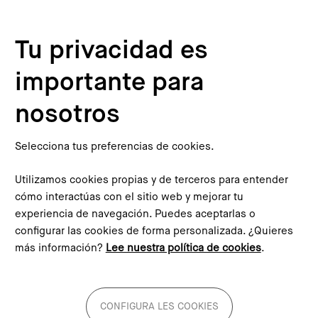
Pasar al contenido principal
Configura les cookies
Tu privacidad es
importante para
Inicio
Actualidad
Noticias
Tres escalas para repensar el Besòs: metrópoli, centralidades y barrios
nosotros
This content is not translated to inglés. You can click the
corresponding link to see an automatic translation:
English
Selecciona tus preferencias de cookies.
Utilizamos cookies propias y de terceros para entender
cómo interactúas con el sitio web y mejorar tu
experiencia de navegación. Puedes aceptarlas o
configurar las cookies de forma personalizada. ¿Quieres
Tres escalas para repensar el
más información?
Lee nuestra política de cookies
.
Besòs: metrópoli,
centralidades y barrios
CONFIGURA LES COOKIES