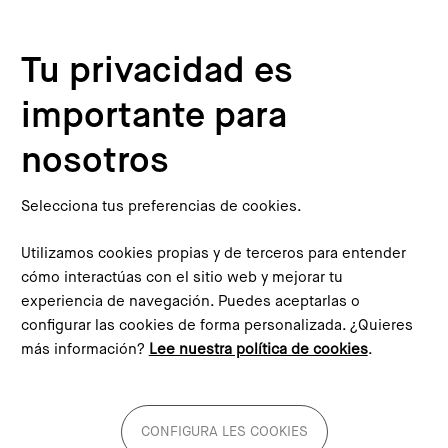
Pasar al contenido principal
Configura les cookies
Tu privacidad es
importante para
Inicio
Agenda
Visita técnica al Bages: Infraestructuras alimentarias al servicio de los circuitos cortos de comercialización
This content is not translated to inglés. You can click the
nosotros
corresponding link to see an automatic translation:
English
Selecciona tus preferencias de cookies.
Utilizamos cookies propias y de terceros para entender
cómo interactúas con el sitio web y mejorar tu
experiencia de navegación. Puedes aceptarlas o
Visita técnica al Bages:
configurar las cookies de forma personalizada. ¿Quieres
más información?
Lee nuestra política de cookies
.
Infraestructuras alimentarias
al servicio de los circuitos
cortos de comercialización
CONFIGURA LES COOKIES