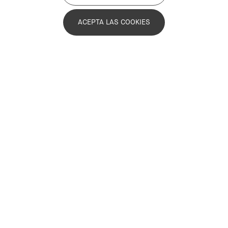
Organiza: PEMB con el apoyo de la
ACEPTA LAS COOKIES
Diputación de Barcelona
28 de abril de 2026 09:00
28 de abril de 2026 17:00
Foto: Ayuntamiento de Manresa.
El próximo
28 de abril tendrá lugar una visita técnica al