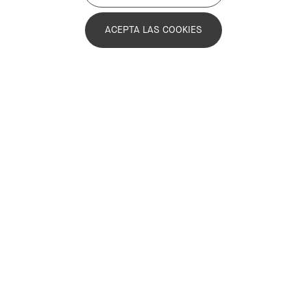
acciones concretas
ACEPTA LAS COOKIES
El tercer seminario internacional sirve
para destacar la necesidad de conectar
estrategia, presupuesto y herramientas
de gestión para mejorar las políticas
urbanas sostenibles
Imagen
El proyecto europeo
SUP4SUD (Strategic