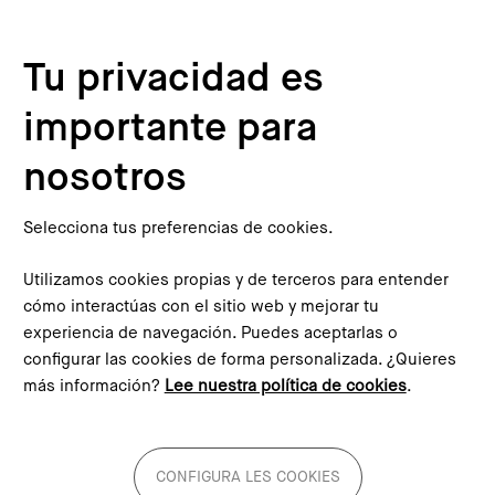
Pasar al contenido principal
Configura les cookies
Tu privacidad es
importante para
Inicio
Actualidad
Noticias
El proyecto europeo SUP4SUD refuerza en Praga las estrategias para convertir la sostenibilidad urbana en acciones concretas
nosotros
This content is not translated to inglés. You can click the
corresponding link to see an automatic translation:
English
Selecciona tus preferencias de cookies.
Utilizamos cookies propias y de terceros para entender
cómo interactúas con el sitio web y mejorar tu
experiencia de navegación. Puedes aceptarlas o
configurar las cookies de forma personalizada. ¿Quieres
El proyecto europeo SUP4SUD
más información?
Lee nuestra política de cookies
.
refuerza en Praga las
estrategias para convertir la
sostenibilidad urbana en
CONFIGURA LES COOKIES