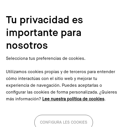
Pasar al contenido principal
Configura les cookies
Tu privacidad es
importante para
Inicio
Actualidad
Noticias
El Compromiso Metropolitano pretende conseguir que en 2030 la población con rentas bajas no supere el 25% en el conjunto de barrios vulnerables de la RMB
nosotros
This content is not translated to inglés. You can click the
corresponding link to see an automatic translation:
English
Selecciona tus preferencias de cookies.
Utilizamos cookies propias y de terceros para entender
cómo interactúas con el sitio web y mejorar tu
experiencia de navegación. Puedes aceptarlas o
configurar las cookies de forma personalizada. ¿Quieres
El Compromiso Metropolitano
más información?
Lee nuestra política de cookies
.
pretende conseguir que en
2030 la población con rentas
bajas no supere el 25% en el
CONFIGURA LES COOKIES