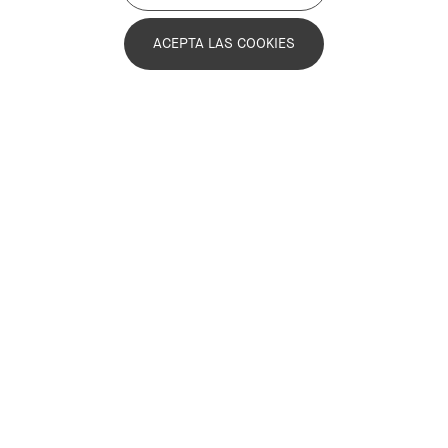
conjunto de barrios
ACEPTA LAS COOKIES
vulnerables de la RMB
El barrio de Sant Cosme de El Prat de
Llobregat acoge la presentación de la
misión sobre “Cohesión territorial” que
gira en torno a reducir la vulnerabilidad
urbana y las desigualdades entre barrios
de la RMB para garantizar la igualdad de
oportunidades
Imagen