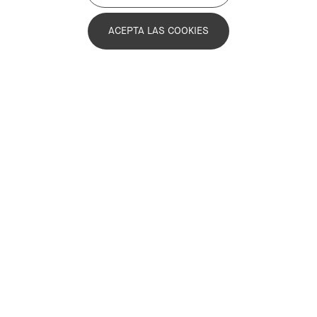
ACEPTA LAS COOKIES
Maria Cortada de la Peña
Gabinete técnico
Maria Cortada i de la Peña
@mcortadapemb.bsky.social
@MCortadaPEMB
mcortada@pemb.cat