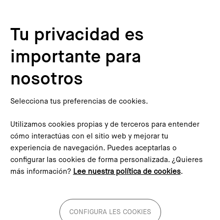
Pasar al contenido principal
Configura les cookies
Tu privacidad es
importante para
Inicio
Blog
Las oportunidades de la regeneración de barrios que no podemos desaprovechar
This content is not translated to inglés. You can click the
nosotros
corresponding link to see an automatic translation:
English
Selecciona tus preferencias de cookies.
Utilizamos cookies propias y de terceros para entender
cómo interactúas con el sitio web y mejorar tu
experiencia de navegación. Puedes aceptarlas o
Las oportunidades de la
configurar las cookies de forma personalizada. ¿Quieres
más información?
Lee nuestra política de cookies
.
regeneración de barrios que
no podemos desaprovechar
CONFIGURA LES COOKIES
¿Cómo podemos aprovechar más los