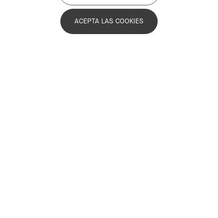
ACEPTA LAS COOKIES
Con el mundo enfrentado a la pandemia
de la covid-19 hoy y la necesidad de
reconstruir nuestras sociedades
mañana, la cultura debería estar en el
centro de la respuesta. La cultura aporta
inspiración, consuelo y esperanza a la
vida de las personas.
Campaña #culture2030goal (abril 2020)