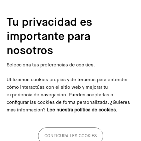
Pasar al contenido principal
Configura les cookies
Tu privacidad es
importante para
Inicio
Blog
La cultura en tiempos de pandemia
This content is not translated to inglés. You can click the
nosotros
corresponding link to see an automatic translation:
English
Selecciona tus preferencias de cookies.
Utilizamos cookies propias y de terceros para entender
cómo interactúas con el sitio web y mejorar tu
experiencia de navegación. Puedes aceptarlas o
La cultura en tiempos de
configurar las cookies de forma personalizada. ¿Quieres
más información?
Lee nuestra política de cookies
.
pandemia
Imagen
CONFIGURA LES COOKIES