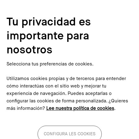
Pasar al contenido principal
Configura les cookies
Tu privacidad es
importante para
Inicio
Blog
El mapa no es el territorio. Hay que salir a explorar
This content is not translated to inglés. You can click the
nosotros
corresponding link to see an automatic translation:
English
Selecciona tus preferencias de cookies.
Utilizamos cookies propias y de terceros para entender
cómo interactúas con el sitio web y mejorar tu
experiencia de navegación. Puedes aceptarlas o
El mapa no es el territorio.
configurar las cookies de forma personalizada. ¿Quieres
más información?
Lee nuestra política de cookies
.
Hay que salir a explorar
Imagen
CONFIGURA LES COOKIES