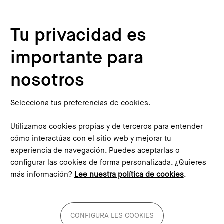
Pasar al contenido principal
Configura les cookies
Tu privacidad es
Inicio
Blog
importante para
nosotros
Ana Ayuste
Selecciona tus preferencias de cookies.
Facultad de Educación, Universidad de
Barcelona
Utilizamos cookies propias y de terceros para entender
cómo interactúas con el sitio web y mejorar tu
experiencia de navegación. Puedes aceptarlas o
configurar las cookies de forma personalizada. ¿Quieres
Entradas al blog
más información?
Lee nuestra política de cookies
.
CONFIGURA LES COOKIES