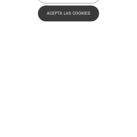
ACEPTA LAS COOKIES
19 octubre de 2022
El aprendizaje a lo largo de la vida
para una metrópoli inclusiva
Leer más
Vuelve atrás