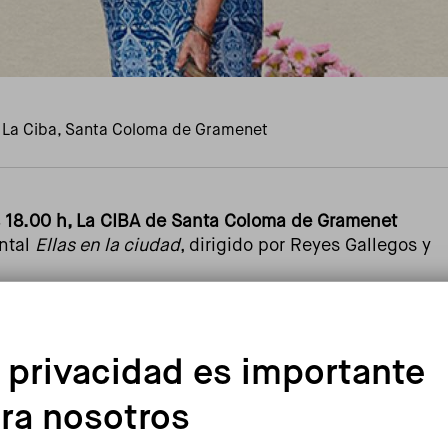
La Ciba, Santa Coloma de Gramenet
s 18.00 h, La CIBA de Santa Coloma de Gramenet
ntal
Ellas en la ciudad
, dirigido por Reyes Gallegos y
n de mujeres que habitaron los barrios periféricos de
ada de los setenta. A través de sus experiencias
 privacidad es importante
ad, el documental muestra cómo estas mujeres han sido
cción y el sostenimiento de la vida urbana,
ra nosotros
l género, los cuidados, el urbanismo, la educación y