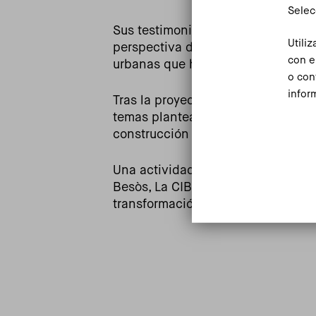
Selec
Sus testimonios ofrecen una mira
Utili
perspectiva de género, la evolució
con e
urbanas que han experimentado nu
o con
infor
Tras la proyección, tendrá lugar
un
temas planteados por el documental
construcción de la ciudad y de la 
Una actividad impulsada conjuntam
Besòs, La CIBA y el PEMB para ref
transformación urbana.