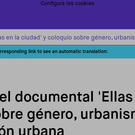
Configura les cookies
as en la ciudad' y coloquio sobre género, urban
orresponding link to see an automatic translation:
el documental 'Ellas 
obre género, urbanis
ón urbana