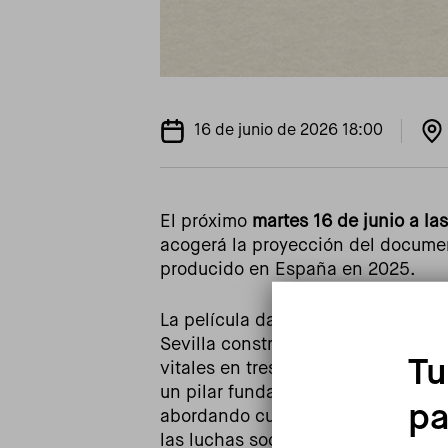
16 de junio de 2026 18:00
El próximo
martes 16 de junio a la
acogerá la proyección del docume
producido en España en 2025.
La película da voz a una generació
Sevilla construidos durante la déc
Tu
vitales en tres barrios de la ciud
un pilar fundamental en la constru
pa
abordando cuestiones vinculadas a
las luchas sociales y políticas.