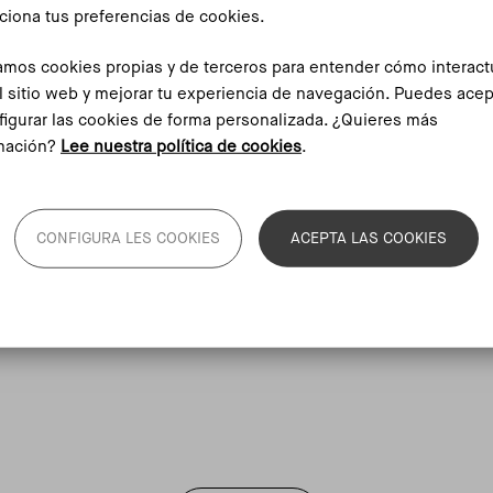
ciona tus preferencias de cookies.
da imprescindible para comprender, desde una
zamos cookies propias y de terceros para entender cómo interac
n del patrimonio cultural y las transformaciones
l sitio web y mejorar tu experiencia de navegación. Puedes acep
estras ciudades durante los últimos cincuenta años.
figurar las cookies de forma personalizada. ¿Quieres más
mación?
Lee nuestra política de cookies
.
 coloquio abierto al público
para profundizar en los
 y debatir sobre el papel de las mujeres en la
vida comunitaria.
CONFIGURA LES COOKIES
ACEPTA LAS COOKIES
ente por Artemis, FAVGRAM, Diàlegs a la Riba del
lexionar sobre ciudad, memoria, feminismo y