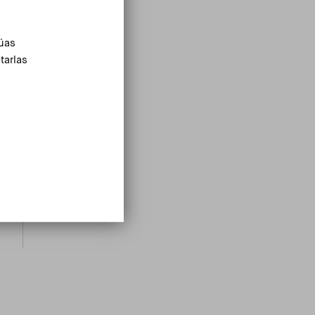
túas
tarlas