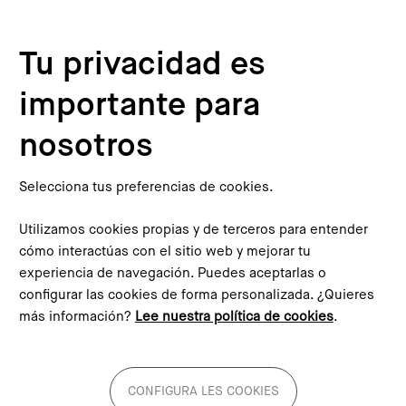
Pasar al contenido principal
Configura les cookies
Tu privacidad es
importante para
Inicio
Agenda
Conama Local Viladecans 2025
This content is not translated to inglés. You can click the
nosotros
corresponding link to see an automatic translation:
English
Selecciona tus preferencias de cookies.
Utilizamos cookies propias y de terceros para entender
cómo interactúas con el sitio web y mejorar tu
experiencia de navegación. Puedes aceptarlas o
Conama Local Viladecans
configurar las cookies de forma personalizada. ¿Quieres
más información?
Lee nuestra política de cookies
.
2025
Organiza: Conama, Ayuntamiento de
Viladecans y Diputación de Barcelona
CONFIGURA LES COOKIES