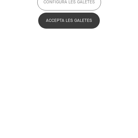
CONFIGURA LES GALETES
ACCEPTA LES GALETES
13 juliol de 2026
Lideratge econòmic i cocapitalitat
cultural: Barcelona i Madrid
comparteixen reptes i visions de
futur
Llegir-ne més