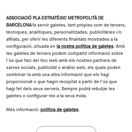
Vés al contingut
Configura les galetes
ASSOCIACIÓ PLA ESTRATÈGIC METROPOLITÀ DE
BARCELONA
fa servir galetes, tant pròpies com de tercers,
Inici
Notícies
Economia innovadora i inclusiva
tècniques, analítiques, personalitzades, publicitàries i/o
afiliats, per oferir les diferents finalitats mostrades a la
configuració, situada en
la nostra política de galetes
. Amb
Notícies: Economia innovadora i inclusiva
les galetes de tercers podem compartir informació sobre
l’ús que faci del lloc web amb els nostres partners de
xarxes socials, publicitat o anàlisi web, els quals poden
combinar-la amb una altra informació que els hagi
proporcionat o que hagin recopilat a partir de l’ús que
hagi fet dels seus serveis. Sempre podrà rebutjar les
galetes o configurar-les a la seva mida.
Més informació:
política de galetes
.