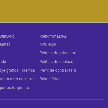
UNICACIÓ
NORMATIVA LEGAL
alitat
Avis legal
g
Política de privacitat
nda
Política de cookies
tge gràfica i premsa
Perfil de contractant
tacta amb nosaltres
Bústia ètica
guntes freqüents