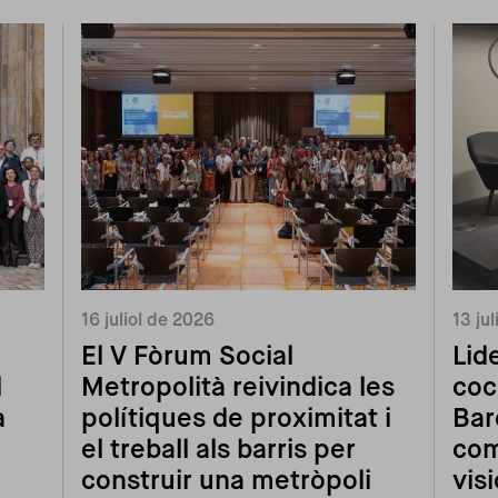
16 juliol de 2026
13 ju
El V Fòrum Social
Lid
l
Metropolità reivindica les
coc
a
polítiques de proximitat i
Bar
el treball als barris per
com
construir una metròpoli
vis