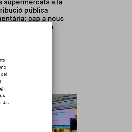
s supermercats a la
tribució pública
mentària: cap a nous
els de sobirania
ats
Amb
Llegir-ne més
 del
si
agi
eus
mida.