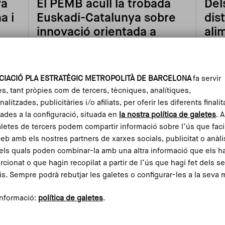
va
El PEMB acull la trobada
Del
a i
Euskadi-Catalunya sobre
dis
innovació orientada a
ali
ió
missions per reforçar
mod
noves formes de
governança davant dels
CIACIÓ PLA ESTRATÈGIC METROPOLITÀ DE BARCELONA
fa servir
grans reptes socials
es, tant pròpies com de tercers, tècniques, analítiques,
alitzades, publicitàries i/o afiliats, per oferir les diferents finalit
ades a la configuració, situada en
la nostra política de galetes
. 
Llegir-ne més
aletes de tercers podem compartir informació sobre l’ús que faci
web amb els nostres partners de xarxes socials, publicitat o anàli
els quals poden combinar-la amb una altra informació que els h
rcionat o que hagin recopilat a partir de l’ús que hagi fet dels s
is. Sempre podrà rebutjar les galetes o configurar-les a la seva 
nformació:
política de galetes
.