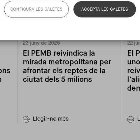
CONFIGURA LES GALETES
ACCEPTA LES GALETES
23 juny de 2026
22 ju
El PEMB reivindica la
El 
mirada metropolitana per
uno
ons
afrontar els reptes de la
rei
b
ciutat dels 5 milions
l’al
dem
Llegir-ne més