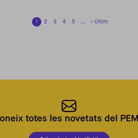
1
2
3
4
5
…
›
Últim
Pàgina següent
Última pàgina
oneix totes les novetats del PE