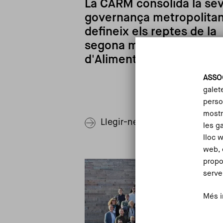
La CARM consolida la se
governança metropolitan
defineix els reptes de la
segona meitat de la miss
d'Alimentació saludable
ASSO
galet
person
mostr
Llegir-ne més
les g
lloc 
web, 
propo
serve
Més i