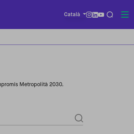
Català
Redes so
ompromís Metropolità 2030.