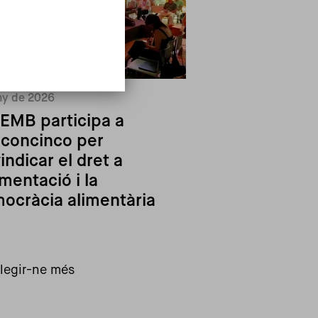
ny de 2026
PEMB participa a
concinco per
vindicar el dret a
imentació i la
ocràcia alimentària
Llegir-ne més