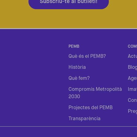
Subscriu-te al butlletí!
PEMB
COM
Què és el PEMB?
Actu
Història
Blo
Què fem?
Age
Compromís Metropolità
Ima
2030
Con
Projectes del PEMB
Pre
Transparència