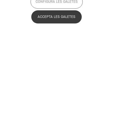
CONFIGURA LES GALETES
2023
Active
ACCEPTA LES GALETES
The Joint Office for Sustainable Food
(OCAS) is a joint initiative of the
Generalitat de Catalunya (Department of
Agriculture, Livestock, Fisheries and
Food), the Barcelona City Council, the
PEMB and Prodeca. The main objective
of OCAS is to promote collaboration and
synergies between food strategies, and
to promote a more sustainable, healthy
and resilient food system through
urban-rural connections.