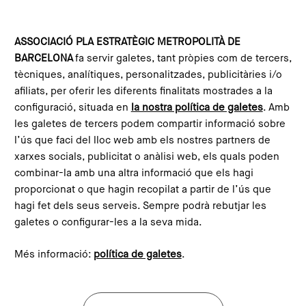
Skip to main content
Configura les galetes
ASSOCIACIÓ PLA ESTRATÈGIC METROPOLITÀ DE
BARCELONA
fa servir galetes, tant pròpies com de tercers,
Home
PEMB projects
Joint Office for Sustainable Food
tècniques, analítiques, personalitzades, publicitàries i/o
afiliats, per oferir les diferents finalitats mostrades a la
configuració, situada en
la nostra política de galetes
. Amb
Joint Office for Sustainable
les galetes de tercers podem compartir informació sobre
Food
l’ús que faci del lloc web amb els nostres partners de
xarxes socials, publicitat o anàlisi web, els quals poden
combinar-la amb una altra informació que els hagi
proporcionat o que hagin recopilat a partir de l’ús que
hagi fet dels seus serveis. Sempre podrà rebutjar les
galetes o configurar-les a la seva mida.
Més informació:
política de galetes
.