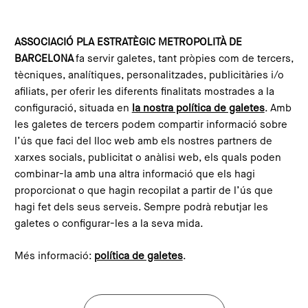
Skip to main content
Configura les galetes
ASSOCIACIÓ PLA ESTRATÈGIC METROPOLITÀ DE
BARCELONA
fa servir galetes, tant pròpies com de tercers,
Home
What do we do?
We generate knowledge
Estudis
tècniques, analítiques, personalitzades, publicitàries i/o
afiliats, per oferir les diferents finalitats mostrades a la
configuració, situada en
la nostra política de galetes
. Amb
les galetes de tercers podem compartir informació sobre
l’ús que faci del lloc web amb els nostres partners de
xarxes socials, publicitat o anàlisi web, els quals poden
combinar-la amb una altra informació que els hagi
proporcionat o que hagin recopilat a partir de l’ús que
hagi fet dels seus serveis. Sempre podrà rebutjar les
galetes o configurar-les a la seva mida.
Més informació:
política de galetes
.