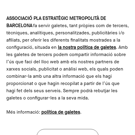
Vés al contingut
Configura les galetes
ASSOCIACIÓ PLA ESTRATÈGIC METROPOLITÀ DE
BARCELONA
fa servir galetes, tant pròpies com de tercers,
Inici
Compromís Metropolità 2030
Projectes alineats
tècniques, analítiques, personalitzades, publicitàries i/o
afiliats, per oferir les diferents finalitats mostrades a la
configuració, situada en
la nostra política de galetes
. Amb
les galetes de tercers podem compartir informació sobre
l’ús que faci del lloc web amb els nostres partners de
xarxes socials, publicitat o anàlisi web, els quals poden
combinar-la amb una altra informació que els hagi
proporcionat o que hagin recopilat a partir de l’ús que
hagi fet dels seus serveis. Sempre podrà rebutjar les
galetes o configurar-les a la seva mida.
Més informació:
política de galetes
.