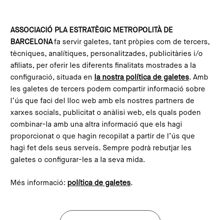
Skip to main content
Configura les galetes
ASSOCIACIÓ PLA ESTRATÈGIC METROPOLITÀ DE
BARCELONA
fa servir galetes, tant pròpies com de tercers,
Home
What is the PEMB?
Team
tècniques, analítiques, personalitzades, publicitàries i/o
afiliats, per oferir les diferents finalitats mostrades a la
configuració, situada en
la nostra política de galetes
. Amb
les galetes de tercers podem compartir informació sobre
l’ús que faci del lloc web amb els nostres partners de
xarxes socials, publicitat o anàlisi web, els quals poden
combinar-la amb una altra informació que els hagi
proporcionat o que hagin recopilat a partir de l’ús que
hagi fet dels seus serveis. Sempre podrà rebutjar les
galetes o configurar-les a la seva mida.
Més informació:
política de galetes
.