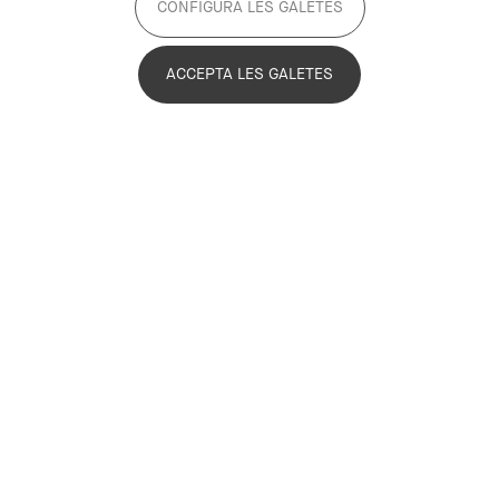
CONFIGURA LES GALETES
ACCEPTA LES GALETES
David Rodríguez Borràs
Technical Secretary of the PEMB
David Rodríguez Borràs
@davidpemb
drodriguez@pemb.cat