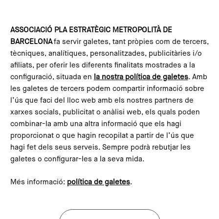
Vés al contingut
Configura les galetes
ASSOCIACIÓ PLA ESTRATÈGIC METROPOLITÀ DE
BARCELONA
fa servir galetes, tant pròpies com de tercers,
Inici
Què és el PEMB?
Equip
tècniques, analítiques, personalitzades, publicitàries i/o
afiliats, per oferir les diferents finalitats mostrades a la
configuració, situada en
la nostra política de galetes
. Amb
les galetes de tercers podem compartir informació sobre
l’ús que faci del lloc web amb els nostres partners de
xarxes socials, publicitat o anàlisi web, els quals poden
combinar-la amb una altra informació que els hagi
proporcionat o que hagin recopilat a partir de l’ús que
hagi fet dels seus serveis. Sempre podrà rebutjar les
galetes o configurar-les a la seva mida.
Més informació:
política de galetes
.