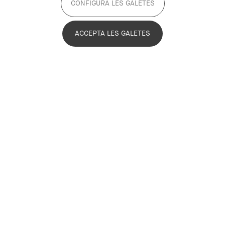
CONFIGURA LES GALETES
ACCEPTA LES GALETES
Lidón Martrat Sanfeliu
Coordinadora de l'Oficina Conjunta de
l'Alimentació Sostenible
Lidón Martrat
@LidonMartrat
lmartrat@pemb.cat