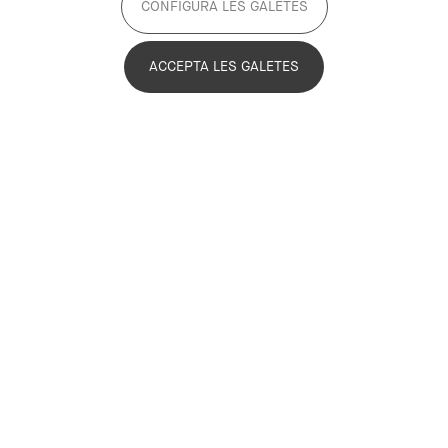
CONFIGURA LES GALETES
Imagen
ACCEPTA LES GALETES
Les darreres revoltes del sector de la
pagesia han posat de relleu una realitat
que ja fa temps que veiem i coneixem:
el funcionament actual del nostre
sistema alimentari té molts reptes a
afrontar per aconseguir ser més
sostenible a nivell ambiental, però
també a nivell social i econòmic, en
especial per garantir la supervivència i