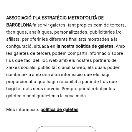
Vés al contingut
Configura les galetes
ASSOCIACIÓ PLA ESTRATÈGIC METROPOLITÀ DE
BARCELONA
fa servir galetes, tant pròpies com de tercers,
Inici
Blog
Alimentant-nos podem canviar el món
tècniques, analítiques, personalitzades, publicitàries i/o
This content is not translated to anglès. You can click the
afiliats, per oferir les diferents finalitats mostrades a la
corresponding link to see an automatic translation:
configuració, situada en
la nostra política de galetes
. Amb
English
les galetes de tercers podem compartir informació sobre
l’ús que faci del lloc web amb els nostres partners de
xarxes socials, publicitat o anàlisi web, els quals poden
combinar-la amb una altra informació que els hagi
Alimentant-nos podem
proporcionat o que hagin recopilat a partir de l’ús que
canviar el món
hagi fet dels seus serveis. Sempre podrà rebutjar les
galetes o configurar-les a la seva mida.
L'Oficina Conjunta de l'Alimentació
Més informació:
política de galetes
.
Sostenible, una eina innovadora de
Governança per a la transformació del
sistema alimentari