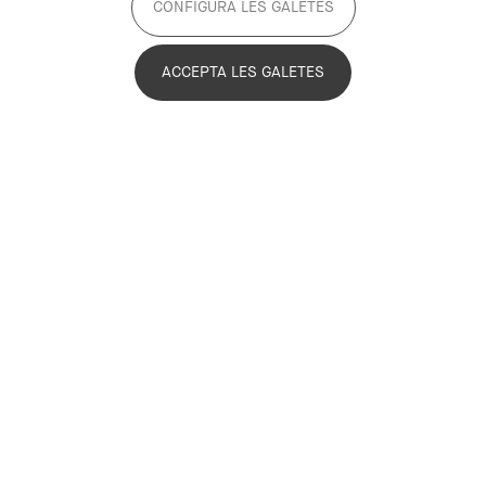
CONFIGURA LES GALETES
ACCEPTA LES GALETES
Oriol Estela Barnet
General Coordinator
Oriol Estela Barnet
@estelabo.bsky.social
@estelabo
oestela@pemb.cat