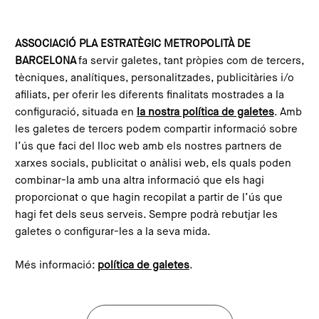
Skip to main content
Configura les galetes
ASSOCIACIÓ PLA ESTRATÈGIC METROPOLITÀ DE
BARCELONA
fa servir galetes, tant pròpies com de tercers,
Home
What is the PEMB?
Team
tècniques, analítiques, personalitzades, publicitàries i/o
afiliats, per oferir les diferents finalitats mostrades a la
configuració, situada en
la nostra política de galetes
. Amb
les galetes de tercers podem compartir informació sobre
l’ús que faci del lloc web amb els nostres partners de
xarxes socials, publicitat o anàlisi web, els quals poden
combinar-la amb una altra informació que els hagi
proporcionat o que hagin recopilat a partir de l’ús que
hagi fet dels seus serveis. Sempre podrà rebutjar les
galetes o configurar-les a la seva mida.
Més informació:
política de galetes
.