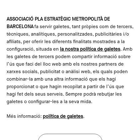
Vés al contingut
Configura les galetes
ASSOCIACIÓ PLA ESTRATÈGIC METROPOLITÀ DE
BARCELONA
fa servir galetes, tant pròpies com de tercers,
Inici
Blog
Indústria 4.0: reindustrialització o canvi de paradigma?
tècniques, analítiques, personalitzades, publicitàries i/o
This content is not translated to anglès. You can click the
afiliats, per oferir les diferents finalitats mostrades a la
corresponding link to see an automatic translation:
configuració, situada en
la nostra política de galetes
. Amb
English
les galetes de tercers podem compartir informació sobre
l’ús que faci del lloc web amb els nostres partners de
xarxes socials, publicitat o anàlisi web, els quals poden
combinar-la amb una altra informació que els hagi
Indústria 4.0:
proporcionat o que hagin recopilat a partir de l’ús que
reindustrialització o canvi de
hagi fet dels seus serveis. Sempre podrà rebutjar les
paradigma?
galetes o configurar-les a la seva mida.
Més informació:
política de galetes
.
Imagen