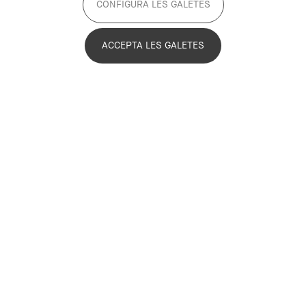
CONFIGURA LES GALETES
ACCEPTA LES GALETES
En les properes setmanes, dues
organitzacions amb les que compartim
alguns membres i molts àmbits
d'interès, el
Consell Econòmic i Social
de Barcelona
(CESB) i el
Pacte Industrial
de la Regió Metropolitana de Barcelona
(PIRMB), focalitzaran part de la seva
feina en l'anàlisi de la Indústria 4.0 i els
seus impactes en la nostra economia.
En ambdós casos s'han constituït grups
de treball per tractar aquesta qüestió i
l'equip del PEMB tenim el plaer de