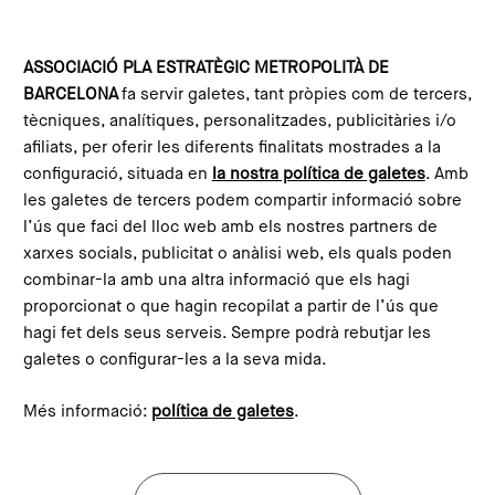
Skip to main content
Configura les galetes
ASSOCIACIÓ PLA ESTRATÈGIC METROPOLITÀ DE
BARCELONA
fa servir galetes, tant pròpies com de tercers,
Home
What is the PEMB?
Team
tècniques, analítiques, personalitzades, publicitàries i/o
afiliats, per oferir les diferents finalitats mostrades a la
configuració, situada en
la nostra política de galetes
. Amb
les galetes de tercers podem compartir informació sobre
l’ús que faci del lloc web amb els nostres partners de
xarxes socials, publicitat o anàlisi web, els quals poden
combinar-la amb una altra informació que els hagi
proporcionat o que hagin recopilat a partir de l’ús que
hagi fet dels seus serveis. Sempre podrà rebutjar les
galetes o configurar-les a la seva mida.
Més informació:
política de galetes
.