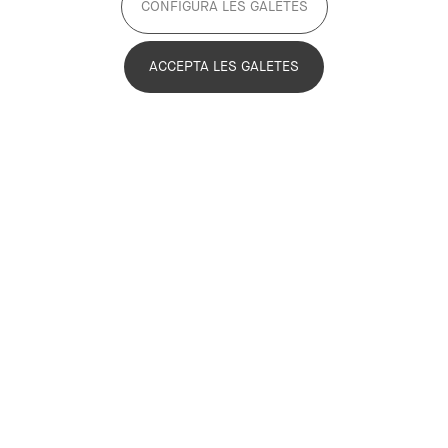
CONFIGURA LES GALETES
ACCEPTA LES GALETES
Julia Azpiroz de Achával
Technical Office
Julia Azpiroz
jazpiroz@pemb.cat
Biography