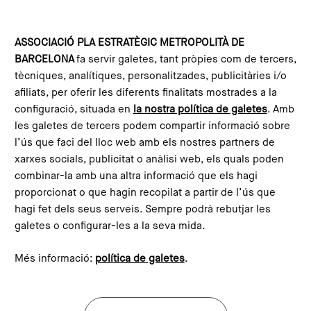
Vés al contingut
Configura les galetes
ASSOCIACIÓ PLA ESTRATÈGIC METROPOLITÀ DE
BARCELONA
fa servir galetes, tant pròpies com de tercers,
Inici
Blog
Les comunitats energètiques: La transformació democràtica de l'energia
tècniques, analítiques, personalitzades, publicitàries i/o
This content is not translated to anglès. You can click the
afiliats, per oferir les diferents finalitats mostrades a la
corresponding link to see an automatic translation:
configuració, situada en
la nostra política de galetes
. Amb
English
les galetes de tercers podem compartir informació sobre
l’ús que faci del lloc web amb els nostres partners de
xarxes socials, publicitat o anàlisi web, els quals poden
combinar-la amb una altra informació que els hagi
Les comunitats energètiques:
proporcionat o que hagin recopilat a partir de l’ús que
La transformació democràtica
hagi fet dels seus serveis. Sempre podrà rebutjar les
de l'energia
galetes o configurar-les a la seva mida.
Més informació:
política de galetes
.
Imagen