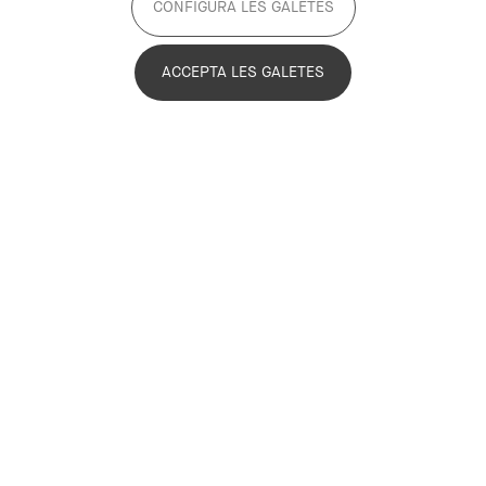
CONFIGURA LES GALETES
ACCEPTA LES GALETES
Davant l'emergència climàtica actual,
les comunitats energètiques comencen
a tenir un rol fonamental en la transició
cap a la descarbonització. Promovent la
participació ciutadana i un model
descentralitzat, aquestes comunitats
representen un model de cooperació
efectiva i democràtica. Tot i que són una
tendència en creixement, encara és
necessari ajustar les normatives legals a
les necessitats reals.