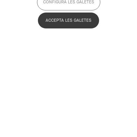
CONFIGURA LES GALETES
ACCEPTA LES GALETES
Edith Rey
Administration
Edith Rey
erey@pemb.cat
Biography