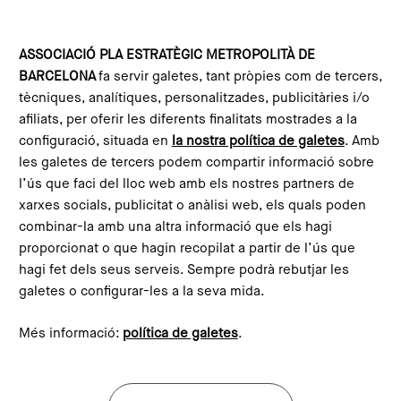
Skip to main content
Configura les galetes
ASSOCIACIÓ PLA ESTRATÈGIC METROPOLITÀ DE
BARCELONA
fa servir galetes, tant pròpies com de tercers,
Home
What is the PEMB?
Team
tècniques, analítiques, personalitzades, publicitàries i/o
afiliats, per oferir les diferents finalitats mostrades a la
configuració, situada en
la nostra política de galetes
. Amb
les galetes de tercers podem compartir informació sobre
l’ús que faci del lloc web amb els nostres partners de
xarxes socials, publicitat o anàlisi web, els quals poden
combinar-la amb una altra informació que els hagi
proporcionat o que hagin recopilat a partir de l’ús que
hagi fet dels seus serveis. Sempre podrà rebutjar les
galetes o configurar-les a la seva mida.
Més informació:
política de galetes
.