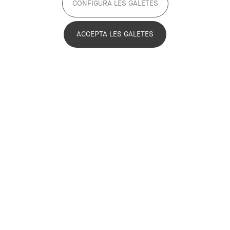
CONFIGURA LES GALETES
ACCEPTA LES GALETES
Edith Rey
Administració
Edith Rey
erey@pemb.cat
Biografia