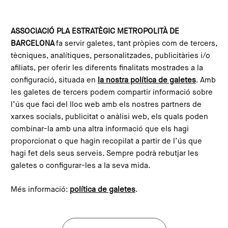
Vés al contingut
Configura les galetes
ASSOCIACIÓ PLA ESTRATÈGIC METROPOLITÀ DE
BARCELONA
fa servir galetes, tant pròpies com de tercers,
Inici
Què és el PEMB?
Equip
tècniques, analítiques, personalitzades, publicitàries i/o
afiliats, per oferir les diferents finalitats mostrades a la
configuració, situada en
la nostra política de galetes
. Amb
les galetes de tercers podem compartir informació sobre
l’ús que faci del lloc web amb els nostres partners de
xarxes socials, publicitat o anàlisi web, els quals poden
combinar-la amb una altra informació que els hagi
proporcionat o que hagin recopilat a partir de l’ús que
hagi fet dels seus serveis. Sempre podrà rebutjar les
galetes o configurar-les a la seva mida.
Més informació:
política de galetes
.