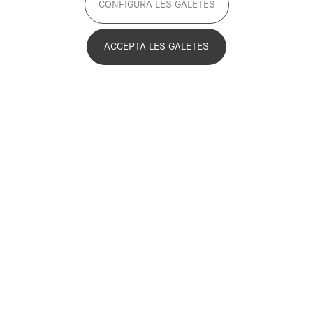
CONFIGURA LES GALETES
Gènere
ACCEPTA LES GALETES
En el marc del projecte “
Metròpoli en clau de gènere
”, estem
monitorant la diversitat de gènere en la participació als actes
del Pla Estratègic Metropolità de Barcelona (PEMB). Per fer-ho,
analitzem la presència, l’assistència i les intervencions de les
persones participants, així com la distribució de la paraula. Per
aquest motiu, demanem aquesta informació al formulari
d’inscripció.
Email