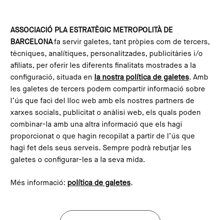
Skip to main content
Configura les galetes
ASSOCIACIÓ PLA ESTRATÈGIC METROPOLITÀ DE
BARCELONA
fa servir galetes, tant pròpies com de tercers,
Agenda
Curs - Metròpoli i desenvolupament econòmic: estratègies per al segle XXI
tècniques, analítiques, personalitzades, publicitàries i/o
Inscription
afiliats, per oferir les diferents finalitats mostrades a la
configuració, situada en
la nostra política de galetes
. Amb
les galetes de tercers podem compartir informació sobre
l’ús que faci del lloc web amb els nostres partners de
Inscripció esdeveniment de
xarxes socials, publicitat o anàlisi web, els quals poden
l’agenda
combinar-la amb una altra informació que els hagi
proporcionat o que hagin recopilat a partir de l’ús que
Name
hagi fet dels seus serveis. Sempre podrà rebutjar les
galetes o configurar-les a la seva mida.
Més informació:
política de galetes
.
Surnames