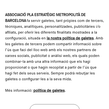
Skip to main content
Configura les galetes
ASSOCIACIÓ PLA ESTRATÈGIC METROPOLITÀ DE
BARCELONA
fa servir galetes, tant pròpies com de tercers,
Home
What is the PEMB?
Team
tècniques, analítiques, personalitzades, publicitàries i/o
afiliats, per oferir les diferents finalitats mostrades a la
configuració, situada en
la nostra política de galetes
. Amb
les galetes de tercers podem compartir informació sobre
l’ús que faci del lloc web amb els nostres partners de
xarxes socials, publicitat o anàlisi web, els quals poden
combinar-la amb una altra informació que els hagi
proporcionat o que hagin recopilat a partir de l’ús que
hagi fet dels seus serveis. Sempre podrà rebutjar les
galetes o configurar-les a la seva mida.
Més informació:
política de galetes
.