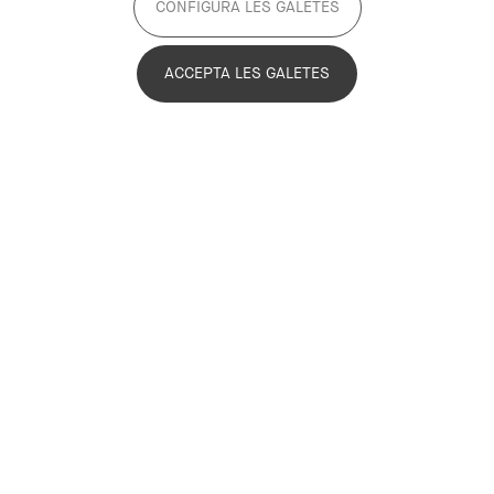
CONFIGURA LES GALETES
ACCEPTA LES GALETES
Paula Salvatella Filella
Communication and Facilitation
Paula Salvatella Filella
@SalvatellaPaula
psalvatella@pemb.cat