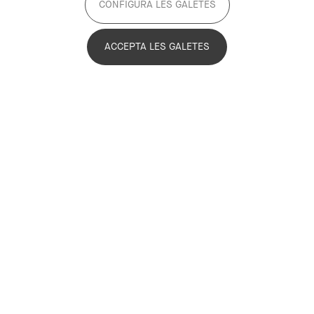
CONFIGURA LES GALETES
ACCEPTA LES GALETES
Anna Anglí
Technical Office. Project CARM
Anna Anglí
aangli@pemb.cat
Biography