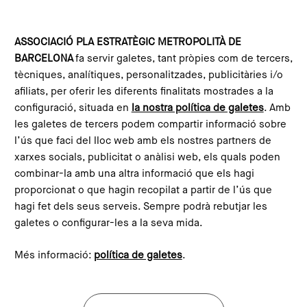
Skip to main content
Configura les galetes
ASSOCIACIÓ PLA ESTRATÈGIC METROPOLITÀ DE
BARCELONA
fa servir galetes, tant pròpies com de tercers,
Home
Blog
tècniques, analítiques, personalitzades, publicitàries i/o
afiliats, per oferir les diferents finalitats mostrades a la
configuració, situada en
la nostra política de galetes
. Amb
les galetes de tercers podem compartir informació sobre
l’ús que faci del lloc web amb els nostres partners de
xarxes socials, publicitat o anàlisi web, els quals poden
combinar-la amb una altra informació que els hagi
proporcionat o que hagin recopilat a partir de l’ús que
hagi fet dels seus serveis. Sempre podrà rebutjar les
galetes o configurar-les a la seva mida.
Més informació:
política de galetes
.