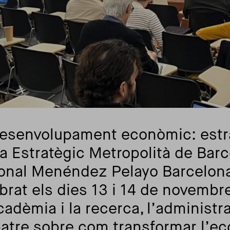
 desenvolupament econòmic: estr
la Estratègic Metropolità de Barc
cional Menéndez Pelayo Barcelon
ebrat
els dies 13 i 14 de novembr
adèmia i la recerca, l’administra
batre sobre com transformar l’e