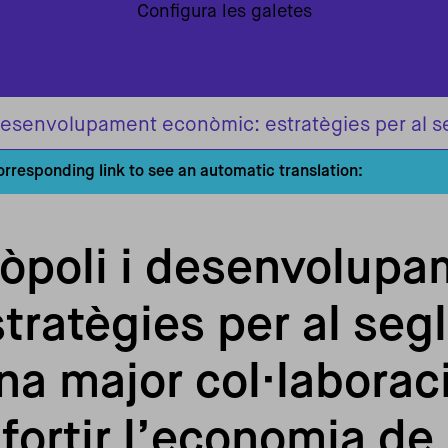
Configura les galetes
corresponding link to see an automatic translation:
ròpoli i desenvolup
tratègies per al seg
na major col·laborac
fortir l’economia de 