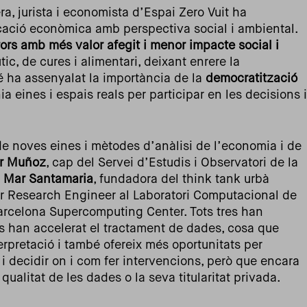
a, jurista i economista d’Espai Zero Vuit ha
icació econòmica amb perspectiva social i ambiental.
tors amb més valor afegit i menor impacte social i
tic, de cures i alimentari, deixant enrere la
 ha assenyalat la importància de la
democratització
ia eines i espais reals per participar en les decisions i
 de noves eines i mètodes d’anàlisi de l’economia i de
er Muñoz
, cap del Servei d’Estudis i Observatori de la
,
Mar Santamaria
, fundadora del think tank urbà
or Research Engineer al Laboratori Computacional de
Barcelona Supercomputing Center. Tots tres han
es han accelerat el tractament de dades, cosa que
rpretació i també ofereix més oportunitats per
s i decidir on i com fer intervencions, però que encara
alitat de les dades o la seva titularitat privada.