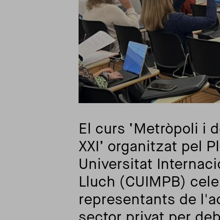
El curs ‘Metròpoli i
XXI’ organitzat pel P
Universitat Interna
Lluch (CUIMPB) cel
representants de l'ac
sector privat per de