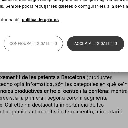
etència estratègica entre estats, l’avenç de les
is. Sempre podrà rebutjar les galetes o configurar-les a la seva 
imita la globalització. Aquest escenari restringeix la
polis, que han
de combinar amb pragmatisme les
nformació:
política de galetes
.
cions derivades de la política estatal i la necessitat
CONFIGURA LES GALETES
ACCEPTA LES GALETES
t dels cinc milions
es globals,
Vittorio Galletto
, director del departament
nstitut Metròpoli, ha explicat quina és la situació
a regió metropolitana. Ha subratllat la
concentració
ixement i de les patents a Barcelona
(productes
tecnologia informàtica, són les categories en què se’n
ncies productives entre el centre i la perifèria
: mentre
serveis, a la primera i segona corona augmenta
s, Galletto ha destacat la importància de les
tor químic, automobilístic, farmacèutic, alimentari i