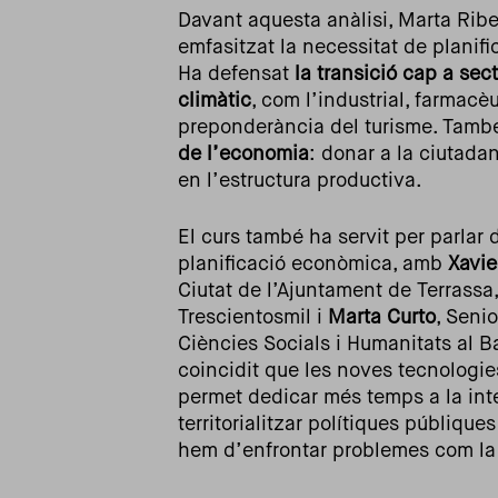
Davant aquesta anàlisi, Marta Riber
emfasitzat la necessitat de planif
Ha defensat
la transició cap a sec
climàtic
, com l’industrial, farmacèu
preponderància del turisme. També
de l’economia
: donar a la ciutadan
en l’estructura productiva.
El curs també ha servit per parlar
planificació econòmica, amb
Xavi
Ciutat de l’Ajuntament de Terrassa
Trescientosmil i
Marta Curto
, Seni
Ciències Socials i Humanitats al 
coincidit que les noves tecnologi
permet dedicar més temps a la inte
territorialitzar polítiques públique
hem d’enfrontar problemes com la qu