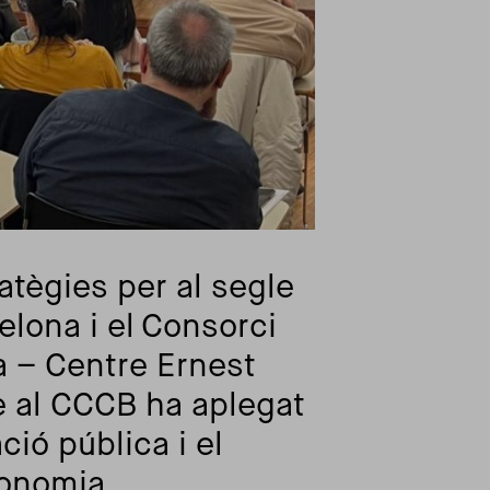
atègies per al segle
elona i el
Consorci
a – Centre Ernest
e al CCCB ha aplegat
ció pública i el
conomia