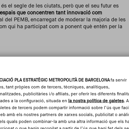
és el segle de les ciutats, però que el seu futur es
 espais que concentren tant innovació com
al del PEMB, encarregat de moderar la majoria de les
hom qui ha participat com a ponent què entén per la
eunit
Bàrbara Pons
, directora gerent de Barcelona
acadèmic del Public-Private Sector Research Center de
ndències i estratègies econòmiques de les metròpolis.
CIACIÓ PLA ESTRATÈGIC METROPOLITÀ DE BARCELONA
fa servir
e disposar d’instruments d’anàlisi, cal tenir capacitat
es, tant pròpies com de tercers, tècniques, analítiques,
 com la pandèmia o la DANA de València. Això implica
alitzades, publicitàries i/o afiliats, per oferir les diferents finalit
—en habitatge, transport, xarxes d’energia i aigua i
ades a la configuració, situada en
la nostra política de galetes
. 
iu de treure aquestes qüestions del debat polític i
aletes de tercers podem compartir informació sobre l’ús que faci
web amb els nostres partners de xarxes socials, publicitat o anàli
els quals poden combinar-la amb una altra informació que els h
alat que l’expansió urbana avui es troba en un context
rcionat o que hagin recopilat a partir de l’ús que hagi fet dels s