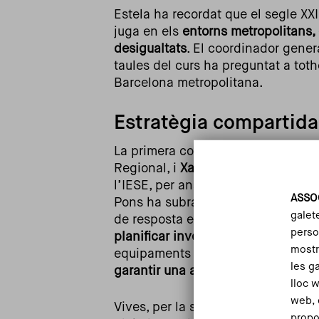
Estela ha recordat que el segle XXI 
juga en els
entorns metropolitans,
desigualtats
. El coordinador gener
taules del curs ha preguntat a tot
Barcelona metropolitana.
Estratègia compartida
La primera conversa del curs ha r
Regional, i
Xavier Vives
, director 
l’IESE, per analitzar les grans te
ASSO
Pons ha subratllat que, més enllà d
galet
de resposta efectiva davant crisis
person
planificar inversions significatives
mostr
equipaments bàsics—
amb l’object
les g
garantir una acció més àgil
.
lloc 
web, 
Vives, per la seva part, ha asseny
propo