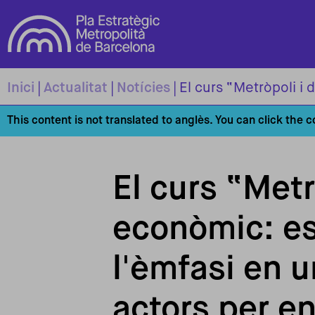
Vés al contingut
Inici
Actualitat
Notícies
This content is not translated to anglès. You can click the 
El curs “Met
econòmic: es
l'èmfasi en u
actors per en