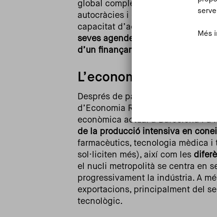
global complex, marcat per la comp
serve
autocràcies i el nacionalisme que l
capacitat d’actuació de les metrò
Més i
seves agendes locals amb les limita
d’un finançament realista
.
L’economia de la ciuta
Després de parlar de les tendènci
d’Economia Regional i Urbana de l’I
econòmica actual a Barcelona i a l
de la producció intensiva en cone
farmacèutics, tecnologia mèdica i 
sol·liciten més), així com les
diferè
el nucli metropolità se centra en 
progressivament la indústria. A mé
exportacions, principalment del sec
tecnològic.