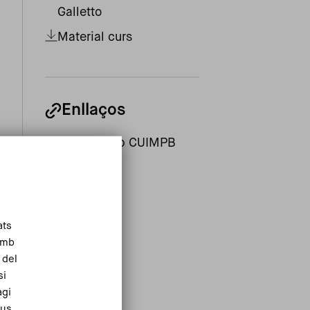
Galletto
Material curs
Enllaços
Pàgina web CUIMPB
ats
Amb
 del
si
agi
eus