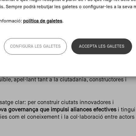
tucions i aliances d’actors, i tot i que potser algunes
is. Sempre podrà rebutjar les galetes o configurar-les a la seva 
s per resoldre un problema concret, cal construir
e construir des de zero”.
nformació:
política de galetes
.
xemples d’innovació urbana
: l’urbanista Condrut
egeneració ambiental i foment de conductes
CONFIGURA LES GALETES
ACCEPTA LES GALETES
lgado, de l’Associació Nacional de Municipis
cnologia i dades per a millorar la planificació
se, fundadora i directora de CCPlanning, una entitat de
l Canadà, ha parlat d’una eina que calcula els costos
ible, apel·lant tant a la ciutadania, constructores i
atge clar: per construir ciutats innovadores i
ova governança que impulsi aliances efectives
i tingui
es com el coneixement i la col·laboració entre actors