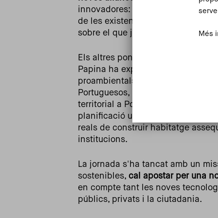
innovadores: “Ja tenim moltes insti
serve
de les existents no siguin perfecte
sobre el que ja tenim. És millor qu
Més i
Els altres ponents han compartit
e
Papina ha explicat projectes de r
proambientals a Romania; Pedro Fo
Portuguesos, ha destacat l’ús de te
territorial a Portugal; i Cheryll Ca
planificació urbana comunitària de
reals de construir habitatge assequ
institucions.
La jornada s'ha tancat amb un miss
sostenibles,
cal apostar per una n
en compte tant les noves tecnologi
públics, privats i la ciutadania.