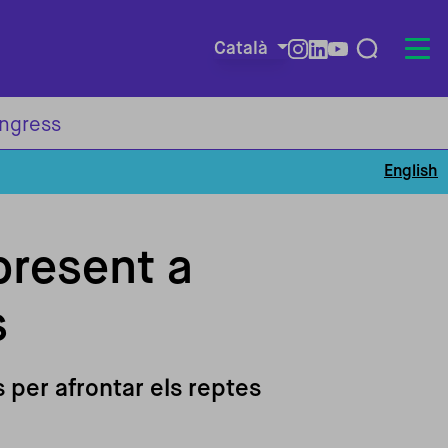
Català
Redes so
ongress
English
present a
s
 per afrontar els reptes