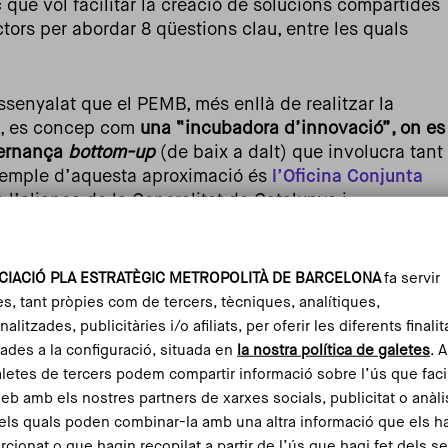
ic que vol facilitar la creació de solucions compartides
ctors per abordar 8 qüestions clau, entre les quals
ssenyalat que el PEMB, més enllà de realitzar la
ió, es concep com
una “incubadora d’innovació”, on es
vernança
bottom-up
(de baix a dalt) que involucra tant
exemple d’aquesta aproximació és
l’Oficina Conjunta
e l’aliança de la Generalitat de Catalunya i
PEMB per implementar polítiques alimentàries
, en què es conjuguen els coneixements, recursos i
nistracions i que es troba vinculada a l’espai de
CIACIÓ PLA ESTRATÈGIC METROPOLITÀ DE BARCELONA
fa servir
ia de la Regió Metropolitana de Barcelona
que aplega
es, tant pròpies com de tercers, tècniques, analítiques,
alitzades, publicitàries i/o afiliats, per oferir les diferents finalit
ades a la configuració, situada en
la nostra política de galetes
. 
segle XIX, sinó treballar pensant en el futur"
, i
aletes de tercers podem compartir informació sobre l’ús que faci
ració i nous processos que neixin del treball
web amb els nostres partners de xarxes socials, publicitat o anàli
lau és
combinar el que ja fan les organitzacions amb
els quals poden combinar-la amb una altra informació que els h
treballar
per generar iniciatives i solucions
rcionat o que hagin recopilat a partir de l’ús que hagi fet dels s