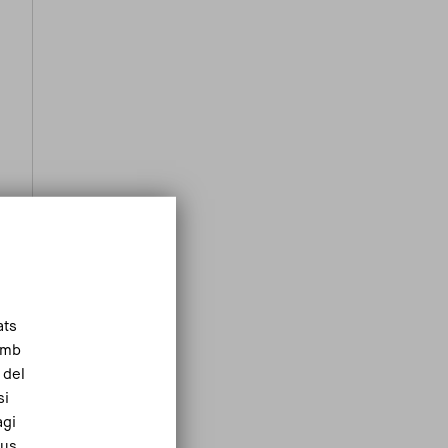
ats
Amb
 del
si
agi
eus