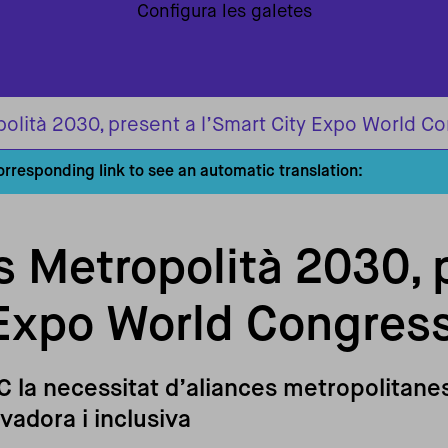
Configura les galetes
lità 2030, present a l’Smart City Expo World C
corresponding link to see an automatic translation:
 Metropolità 2030, 
 Expo World Congres
la necessitat d’aliances metropolitanes
vadora i inclusiva