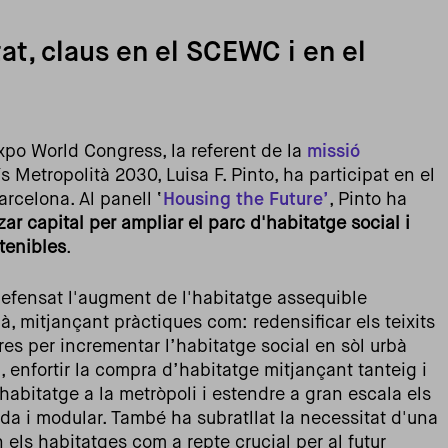
tat, claus en el SCEWC i en el
xpo World Congress, la referent de la
missió
Metropolità 2030, Luisa F. Pinto, ha participat en el
rcelona. Al panell ‘
Housing the Future’
, Pinto ha
ar capital per ampliar el parc d'habitatge social i
stenibles
.
 defensat l'augment de l'habitatge assequible
 mitjançant pràctiques com: redensificar els teixits
res per incrementar l’habitatge social en sòl urbà
, enfortir la compra d’habitatge mitjançant tanteig i
habitatge a la metròpoli i estendre a gran escala els
ada i modular. També ha subratllat la necessitat d'una
n els habitatges com a repte crucial per al futur