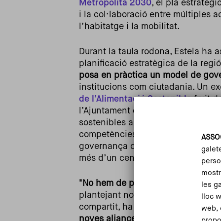
Metropolità 2030
, el pla estratèg
i la col·laboració entre múltiples a
l’habitatge i la mobilitat.
Durant la taula rodona, Estela ha a
planificació estratègica de la reg
posa en pràctica un model de go
institucions com ciutadania. Un 
de l’Alimentació Sostenible
fruit d
l’Ajuntament de Barcelona amb el 
sostenibles a escala metropolitana
competències de les diferents admi
ASSO
governança de la
Carta Alimentàr
galet
més d’un centenar d’actors.
person
mostr
"No hem de pensar en solucions del 
les g
plantejant noves eines de col·labo
lloc 
compartit, ha explicat Estela. La c
web, 
noves aliances i noves formes de 
propo