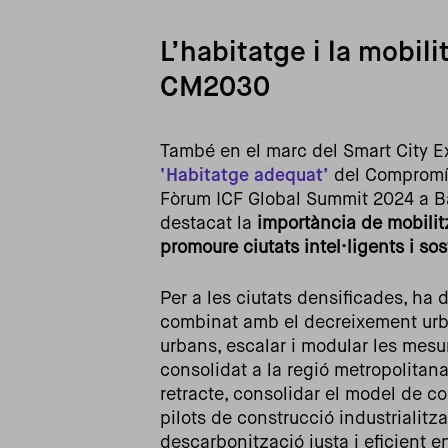
L’habitatge i la mobili
CM2030
També en el marc del Smart City E
‘Habitatge adequat’
del Compromís 
Fòrum ICF Global Summit 2024 a Ba
destacat la
importància de mobilitz
promoure ciutats intel·ligents i so
Per a les ciutats densificades, ha
combinat amb el decreixement urbà,
urbans, escalar i modular les mesu
consolidat a la regió metropolitana
retracte, consolidar el model de co
pilots de construcció industrialitz
descarbonització justa i eficient e