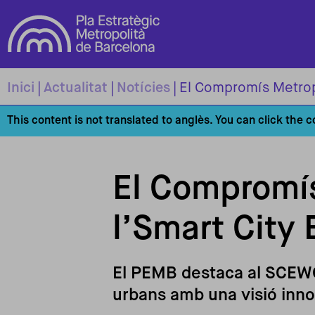
Vés al contingut
Inici
Actualitat
Notícies
El Compromís Metropo
This content is not translated to anglès. You can click the 
El Compromís
l’Smart City
El PEMB destaca al SCEWC 
urbans amb una visió inno