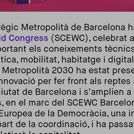
tègic Metropolità de Barcelona ha
ld Congress
(SCEWC), celebrat a
portant els coneixements tècnic
ca, mobilitat, habitatge i digita
s Metropolità 2030 ha estat pre
innovació per fer front als reptes
iutat de Barcelona i s’amplien a 
, en el marc del SCEWC Barcelon
Europea de la Democràcia, una ini
t de la coordinació, i ha passat 