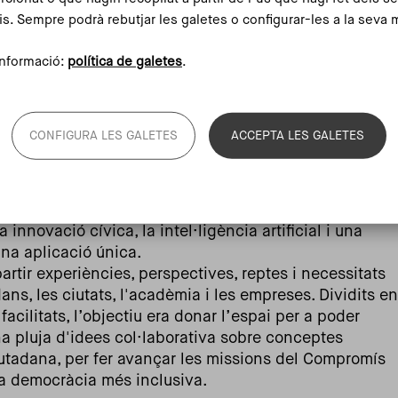
ria
, des del CIDEU, ha posat en valor el necessari
is. Sempre podrà rebutjar les galetes o configurar-les a la seva 
sament estratègic urbà, la necessitat d’involucrar a
ificació estratégica, la cultura del consens i de la
nformació:
política de galetes
.
creació d'espais de cooperació per als responsables de
aprenentatge i l'intercanvi de solucions.
CONFIGURA LES GALETES
ACCEPTA LES GALETES
ó (CIO) del municipi metropolità d'Istanbul, ha
eptes d'Istanbul en la gestió de serveis per la seva
cació de la ciutat a invertir en tecnologia amb un
 innovació cívica, la intel·ligència artificial i una
na aplicació única.
rtir experiències, perspectives, reptes i necessitats
ans, les ciutats, l'acadèmia i les empreses. Dividits en
 facilitats, l’objectiu era donar l’espai per a poder
 una pluja d'idees col·laborativa sobre conceptes
iutadana, per fer avançar les missions del Compromís
na democràcia més inclusiva.