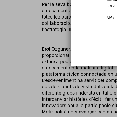
Per la seva banda,
Rosa Arlene Ma
serve
enfocament a llarg termini i el pen
totes les parts a l’hora de fer plan
Més i
col·laboració, i la necessitat de 
l'estratègia urbana per inspirar l'
Erol Ozguner
, director d'informaci
proporcionat informació sobre els r
extensa població, mostrant la dedi
enfocament en la inclusió digital, la
plataforma cívica connectada en u
L’esdeveniment ha servit per compa
des dels punts de vista dels ciutad
diferents grups i liderats en tallers
intercanviar històries d'èxit i fer
innovadors per a la participació c
Metropolità i per avançar cap a u