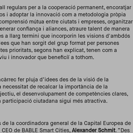
all regulars per a la cooperació permanent, encoratjar
cos i adoptar la innovació com a metodologia pròpia
comprensió mútua entre ciutats i empreses, organitzar
nerar confiança i aliances, atraure talent de manera
es a llarg termini que incorporin les visions d'ambdós
dees que han sorgit del grup format per persones
tes prioritats, segons han explicat, tenen com a
viu i innovador que beneficiï a tothom.
càrrec fer pluja d’idees des de la visió de la
a necessitat de recalcar la importància de la
bjectiu, el desenvolupament de competències clares,
a participació ciutadana sigui més atractiva.
s de la coordinadora general de la Capital Europea de
el CEO de BABLE Smart Cities,
Alexander Schmit
. “Des