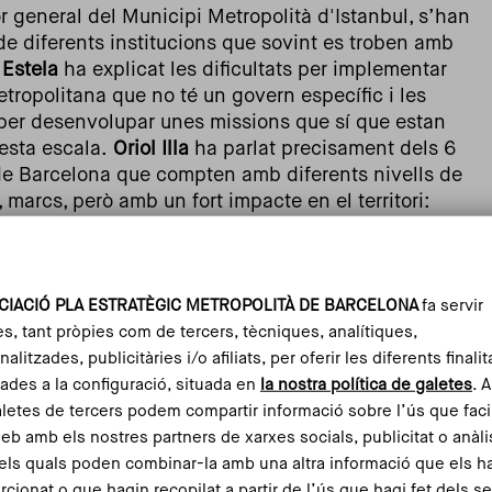
or general del Municipi Metropolità d'Istanbul, s’han
e diferents institucions que sovint es troben amb
 Estela
ha explicat les dificultats per implementar
etropolitana que no té un govern específic i les
per desenvolupar unes missions que sí que estan
esta escala.
Oriol Illa
ha parlat precisament dels 6
de Barcelona que compten amb diferents nivells de
 marcs, però amb un fort impacte en el territori:
ità
CIACIÓ PLA ESTRATÈGIC METROPOLITÀ DE BARCELONA
fa servir
bana
es, tant pròpies com de tercers, tècniques, analítiques,
alitzades, publicitàries i/o afiliats, per oferir les diferents finalit
ades a la configuració, situada en
la nostra política de galetes
. 
aletes de tercers podem compartir informació sobre l’ús que faci
web amb els nostres partners de xarxes socials, publicitat o anàli
l i del paisatge del Parc Natural de la Serra de
els quals poden combinar-la amb una altra informació que els h
rcionat o que hagin recopilat a partir de l’ús que hagi fet dels s