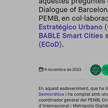
aquestes preguntes de
Dialogue of Barcelo
PEMB, en col·labora
Estratégico Urbano
(
BABLE Smart Cities
s
(ECoD)
.
14 novembre de 2023
En aquest esdeveniment, que ha ti
Democràtica
i ha comptat amb una 
coordinador general del PEMB, Oriol
d’Internacional i Metròpolis Digita