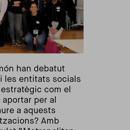
 món han debatut
 les entitats socials
estratègic com el
aportar per al
aure a aquests
nitzacions? Amb