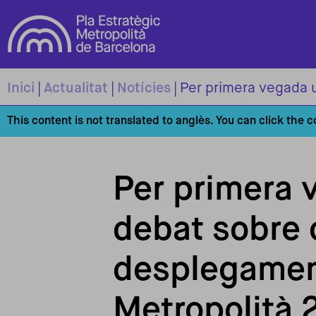
Vés al contingut
Inici
Actualitat
Notícies
This content is not translated to anglès. You can click the 
Per primera 
debat sobre 
desplegamen
Metropolità 