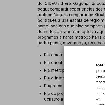
del CIDEU i d’Erol Ozguner, direct
pogut compartir experiències des d
problemàtiques compartides.
Oriol
polítiques a una escala de regió m
complicacions que això comporta 
definides per abordar reptes a aqu
programes a l'àrea metropolitana 
participació, governança, recursos,
Pla d'actuació metropolità
Pla director urbanístic metropol
ASSO
Pla metropolità de mobilitat ur
galet
person
Pla d'internacionalització
mostr
Programa integral de barris
les g
lloc 
Pla de protecció del medi natura
web, 
Collserola
propo