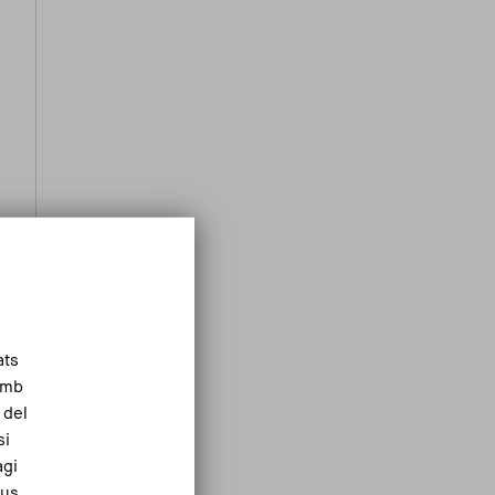
ats
Amb
 del
si
agi
eus