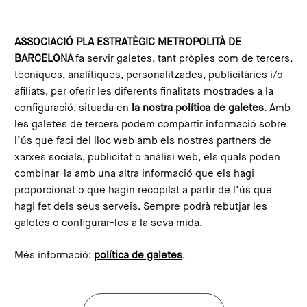
Vés al contingut
Configura les galetes
ASSOCIACIÓ PLA ESTRATÈGIC METROPOLITÀ DE
BARCELONA
fa servir galetes, tant pròpies com de tercers,
Inici
Actualitat
Notícies
La rehabilitació energètica dels habitatges reclama una governança metropolitana i més capacitat d’acompanyament
tècniques, analítiques, personalitzades, publicitàries i/o
This content is not translated to anglès. You can click the
afiliats, per oferir les diferents finalitats mostrades a la
corresponding link to see an automatic translation:
configuració, situada en
la nostra política de galetes
. Amb
English
les galetes de tercers podem compartir informació sobre
l’ús que faci del lloc web amb els nostres partners de
xarxes socials, publicitat o anàlisi web, els quals poden
combinar-la amb una altra informació que els hagi
La rehabilitació energètica
proporcionat o que hagin recopilat a partir de l’ús que
dels habitatges reclama una
hagi fet dels seus serveis. Sempre podrà rebutjar les
galetes o configurar-les a la seva mida.
governança metropolitana i
més capacitat
Més informació:
política de galetes
.
d’acompanyament