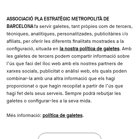
Vés al contingut
Configura les galetes
ASSOCIACIÓ PLA ESTRATÈGIC METROPOLITÀ DE
BARCELONA
fa servir galetes, tant pròpies com de tercers,
Inici
Actualitat
Notícies
La jornada entre institucions i xarxes de reaprofitament alimentari posa sobre la taula els reptes compartits per evitar el malbaratament
tècniques, analítiques, personalitzades, publicitàries i/o
This content is not translated to anglès. You can click the
afiliats, per oferir les diferents finalitats mostrades a la
corresponding link to see an automatic translation:
configuració, situada en
la nostra política de galetes
. Amb
English
les galetes de tercers podem compartir informació sobre
l’ús que faci del lloc web amb els nostres partners de
xarxes socials, publicitat o anàlisi web, els quals poden
combinar-la amb una altra informació que els hagi
La jornada entre institucions i
proporcionat o que hagin recopilat a partir de l’ús que
xarxes de reaprofitament
hagi fet dels seus serveis. Sempre podrà rebutjar les
galetes o configurar-les a la seva mida.
alimentari posa sobre la taula
els reptes compartits per
Més informació:
política de galetes
.
evitar el malbaratament