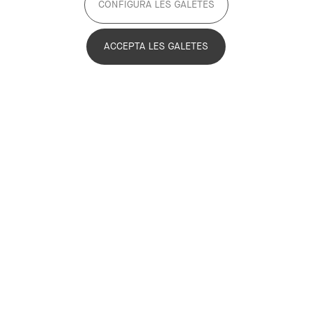
CONFIGURA LES GALETES
representants municipals i personal
investigador per pensar com transmetre
ACCEPTA LES GALETES
informació climàtica a les localitats de la
regió metropolitana de Barcelona
Imagen
El Canòdrom – Ateneu de la Innovació
Digital i Democràtica ha estat l’escenari
de la jornada de transferència del
projecte europeu
Impetus4Change
(I4C)