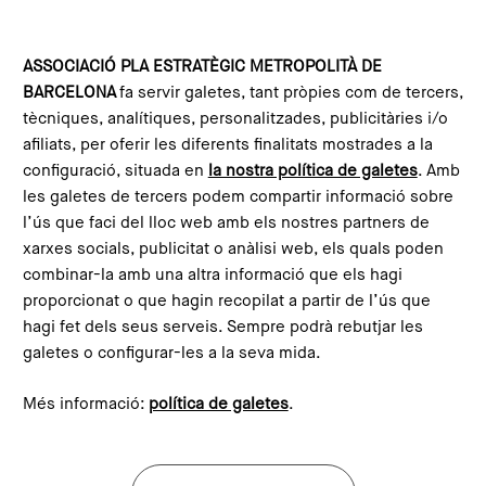
Vés al contingut
Configura les galetes
ASSOCIACIÓ PLA ESTRATÈGIC METROPOLITÀ DE
BARCELONA
fa servir galetes, tant pròpies com de tercers,
Inici
Actualitat
Notícies
Impetus4Change: el món local i la recerca uneixen forces per pensar com fer front a les onades de calor
tècniques, analítiques, personalitzades, publicitàries i/o
This content is not translated to anglès. You can click the
afiliats, per oferir les diferents finalitats mostrades a la
corresponding link to see an automatic translation:
configuració, situada en
la nostra política de galetes
. Amb
English
les galetes de tercers podem compartir informació sobre
l’ús que faci del lloc web amb els nostres partners de
xarxes socials, publicitat o anàlisi web, els quals poden
combinar-la amb una altra informació que els hagi
Impetus4Change: el món
proporcionat o que hagin recopilat a partir de l’ús que
local i la recerca uneixen
hagi fet dels seus serveis. Sempre podrà rebutjar les
galetes o configurar-les a la seva mida.
forces per pensar com fer
front a les onades de calor
Més informació:
política de galetes
.
El PEMB i la Xarxa de Ciutats i Pobles per
la Sostenibilitat reuneixen al Canòdrom